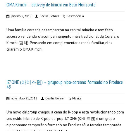
OMA Kimchi – delivery de kimchi em Belo Horizonte
janeiro 9, 2019
Cecilia Bohrer
Gastronomia
Uma família coreana desembarcou na capital mineira e tem feito
sucesso vendendo o acompanhamento mais tradicional da Coreia, o
Kimchi (김치). Pensando em complementar a renda familiar, eles
criaram o OMA Kimchi.
IZ*ONE (아이즈원) – girlgroup nipo-coreano formado no Produce
48
novembro 21, 2018
Cecilia Bohrer
Música
Um novo girlgroup chegou à cena do K-pop e está revolucionando com
seu estilo híbrido de K-pop e J-pop. IZ*ONE (아이즈원) é um grupo
nipocoreano temporário formado no Produce48, a terceira temporada