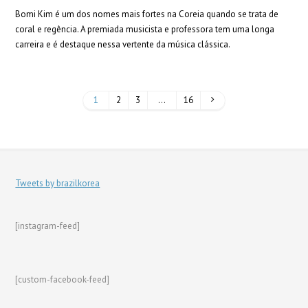
Bomi Kim é um dos nomes mais fortes na Coreia quando se trata de
coral e regência. A premiada musicista e professora tem uma longa
carreira e é destaque nessa vertente da música clássica.
1
2
3
…
16
Tweets by brazilkorea
[instagram-feed]
[custom-facebook-feed]