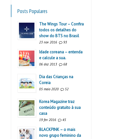
Posts Populares
The Wings Tour – Confira
todos os detalhes do
show do BTS no Brasil
23 nov 2016
93
Idade coreana – entenda
e calcule a sua.
06 dez 2013
68
Dia das Crianças na
Coreia
05 maio 2020
52
Korea Magazine traz
conteúdo gratuito à sua
casa
19 fev 2016
45
BLACKPINK – o mais
novo grupo feminino da