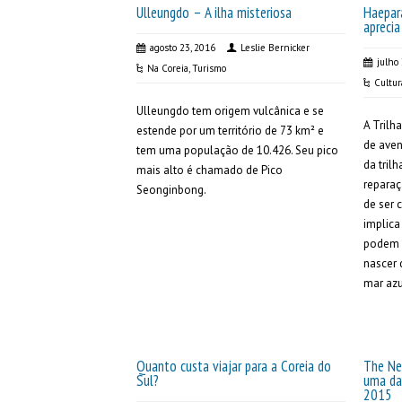
Ulleungdo – A ilha misteriosa
Haepar
aprecia
agosto 23, 2016
Leslie Bernicker
julho
Na Coreia
,
Turismo
Cultur
Ulleungdo tem origem vulcânica e se
A Trilh
estende por um território de 73 km² e
de aven
tem uma população de 10.426. Seu pico
da tril
mais alto é chamado de Pico
repara
Seonginbong.
de ser 
implica
podem 
nascer 
mar azu
Quanto custa viajar para a Coreia do
The Ne
Sul?
uma das
2015