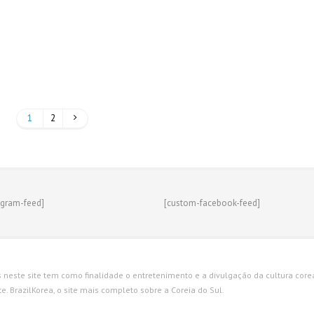
1
2
agram-feed]
[custom-facebook-feed]
s neste site tem como finalidade o entretenimento e a divulgação da cultura corean
. BrazilKorea, o site mais completo sobre a Coreia do Sul.