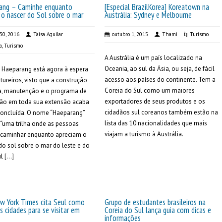
ang – Caminhe enquanto
[Especial BrazilKorea] Koreatown na
 o nascer do Sol sobre o mar
Austrália: Sydney e Melbourne
 30, 2016
Taisa Aguilar
outubro 1, 2015
Thami
Turismo
a
,
Turismo
A Austrália é um país localizado na
Oceania, ao sul da Ásia, ou seja, de fácil
a Haeparang está agora à espera
acesso aos países do continente. Tem a
tureiros, visto que a construção
Coreia do Sul como um maiores
ha, manutenção e o programa de
exportadores de seus produtos e os
ção em toda sua extensão acaba
cidadãos sul coreanos também estão na
concluída. O nome “Haeparang”
lista das 10 nacionalidades que mais
 “uma trilha onde as pessoas
viajam a turismo à Austrália.
caminhar enquanto apreciam o
do sol sobre o mar do leste e do
l […]
w York Times cita Seul como
Grupo de estudantes brasileiros na
 cidades para se visitar em
Coreia do Sul lança guia com dicas e
informações