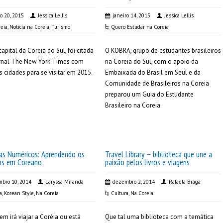
ro 20, 2015
Jessica Lellis
janeiro 14, 2015
Jessica Lellis
eia
,
Noticia na Coreia
,
Turismo
Quero Estudar na Coreia
capital da Coreia do Sul, foi citada
O KOBRA, grupo de estudantes brasileiros
ornal The New York Times com
na Coreia do Sul, com o apoio da
 cidades para se visitar em 2015.
Embaixada do Brasil em Seul e da
Comunidade de Brasileiros na Coreia
preparou um Guia do Estudante
Brasileiro na Coreia.
as Numéricos: Aprendendo os
Travel Library – biblioteca que une a
s em Coreano
paixão pelos livros e viagens
bro 10, 2014
Laryssa Miranda
dezembro 2, 2014
Rafaela Braga
a
,
Korean Style
,
Na Coreia
Cultura
,
Na Coreia
em irá viajar a Coréia ou está
Que tal uma biblioteca com a temática