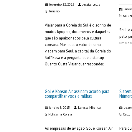
fevereiro 22, 2015
Jessica Lellis
janei
Turismo
Na Cor
Viajar para a Coreia do Sul é o sonho de
Seul, a 
muitos kpopers, dorameiros e daqueles
pelo j
que são apaixonados pela cultura
uma das
coreana. Mas qual o valor de uma
viagem para Seul, a capital da Coreia do
Sul? Essa é a pergunta que a startup
Quanto Custa Viajar quer responder.
Gol e Korean Air assinam acordo para
Sistem
compartilhar voos e milhas
Número
janeiro 8, 2015
Laryssa Miranda
dezem
Noticia na Coreia
Cultur
As empresas de aviação Gol e Korean Air
Para qu