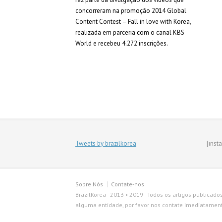
concorreram na promoção 2014 Global
Content Contest – Fall in love with Korea,
realizada em parceria com o canal KBS
World e recebeu 4.272 inscrições.
Tweets by brazilkorea
[inst
Sobre Nós
Contate-nos
BrazilKorea - 2013 • 2019 - Todos os artigos publicado
alguma entidade, por favor nos contate imediatamente