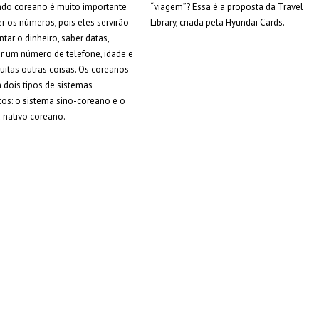
ndo coreano é muito importante
“viagem”? Essa é a proposta da Travel
r os números, pois eles servirão
Library, criada pela Hyundai Cards.
ntar o dinheiro, saber datas,
r um número de telefone, idade e
uitas outras coisas. Os coreanos
m dois tipos de sistemas
os: o sistema sino-coreano e o
 nativo coreano.