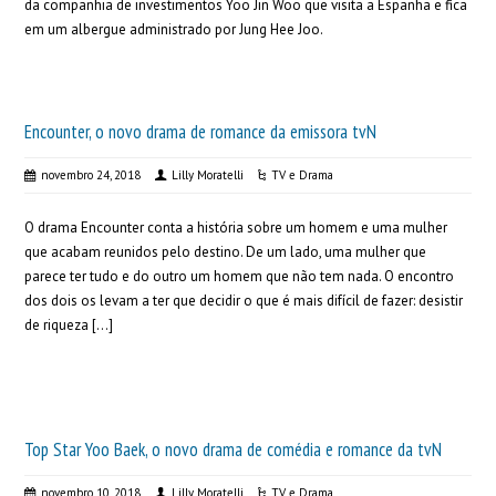
da companhia de investimentos Yoo Jin Woo que visita a Espanha e fica
em um albergue administrado por Jung Hee Joo.
Encounter, o novo drama de romance da emissora tvN
novembro 24, 2018
Lilly Moratelli
TV e Drama
O drama Encounter conta a história sobre um homem e uma mulher
que acabam reunidos pelo destino. De um lado, uma mulher que
parece ter tudo e do outro um homem que não tem nada. O encontro
dos dois os levam a ter que decidir o que é mais difícil de fazer: desistir
de riqueza […]
Top Star Yoo Baek, o novo drama de comédia e romance da tvN
novembro 10, 2018
Lilly Moratelli
TV e Drama