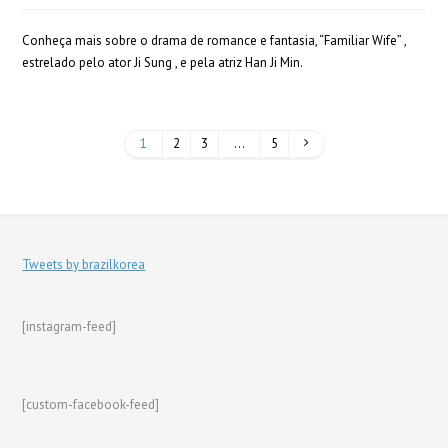
Conheça mais sobre o drama de romance e fantasia, “Familiar Wife” ,
estrelado pelo ator Ji Sung , e pela atriz Han Ji Min.
1
2
3
…
5
Tweets by brazilkorea
[instagram-feed]
[custom-facebook-feed]