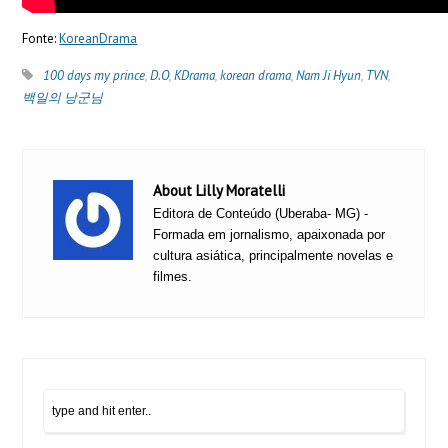
Fonte:
KoreanDrama
100 days my prince
,
D.O
,
KDrama
,
korean drama
,
Nam Ji Hyun
,
TVN
,
백일의 낭군님
About Lilly Moratelli
Editora de Conteúdo (Uberaba- MG) -
Formada em jornalismo, apaixonada por
cultura asiática, principalmente novelas e
filmes.