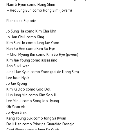
Nam Ji Hyun como Hong Shim
– Heo Jung Eun como Hong Sim (jovem)
Elenco de Suporte
Jo Sung Ha como Kim Cha Uhn
Jo Han Chul como King
Kim Sun Ho como Jung Jae Yoon
Han So Hee como Kim So Hye
– Choi Myung Bin como Kim So Hye (jovem)
Kim Jae Young como assassino
Ahn Suk Hwan
Jung Hae Kyun como Yoon (pai de Hong Sim)
Lee Joon Hyuk
Jo Jae Ryong
Kim Ki Doo como Goo Dol
Huh Jung Min como Kim Soo Ji
Lee Min Ji como Song Joo Hyung
Oh Yeon Ah
Jo Hyun Shik
Kang Young Suk como Jong Sa Kwan
Do Ji Han como Príncipe Guardião Dongjo
Choi Woong como Jung Sa Yeob