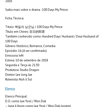
2018.
Saiba mais sobre o drama : 100 Days My Prince
Ficha Técnica:
Titulo: 백일의 낭군님 / 100 Days My Prince
Título em Chines: 百日的郎君
Também conhecido como: Hundred Days’ Husband / Dear Husband of
100 Days
Gênero: Histórico, Romance, Comedia
Episódio: 16 (A ser confirmado)
Emissora: tvN
Estreia: 10 de setembro de 2018
Segunda e Terça ás 21:30
Produtora: Studio Dragon
Diretor: Lee Jong Jae
Roteirista: Noh Ji Sul
Elenco
Elenco Principal:
D.O. como Lee Yool / Won Duk
– Jung Ji Hoon como Lee Yool / Won Duk (jovem)