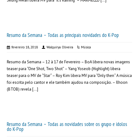
Seung Hwan libera MV para “It’s Raining“ – MARMELLO […]
Resumo da Semana – Todas as principais novidades do K-Pop
fevereiro 18, 2018
Walquírya Oliveira
Música
Resumo da Semana – 12 à 17 de Fevereiro – BoA libera novas imagens
teaser para “One Shot, Two Shot” – Yang Yoseob (Highlight) libera
teaser para o MV de “Star“ – Roy Kim libera MV para “Only then“ A música
foi escrita pelo cantor e ele também ajudou na composição. – Ilhoon
(BTOB) revela […]
Resumo da Semana – Todas as novidades sobre os grupo e ídolos
do K-Pop