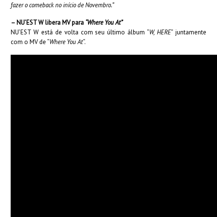
fazer o comeback no início de Novembro.”
– NU’EST W libera MV para
“Where You At”
NU’EST W está de volta com seu último álbum “
W, HERE
” juntamente
com o MV de “
Where You At
“.