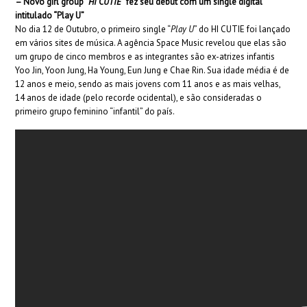
– Novo girl group “
HI CUTIE
” fez seu debut com um single digital
intitulado “Play U”
No dia 12 de Outubro, o primeiro single “
Play U
” do HI CUTIE foi lançado
em vários sites de música. A agência Space Music revelou que elas são
um grupo de cinco membros e as integrantes são ex-atrizes infantis
Yoo Jin, Yoon Jung, Ha Young, Eun Jung e Chae Rin. Sua idade média é de
12 anos e meio, sendo as mais jovens com 11 anos e as mais velhas,
14 anos de idade (pelo recorde ocidental), e são consideradas o
primeiro grupo feminino “infantil” do país.