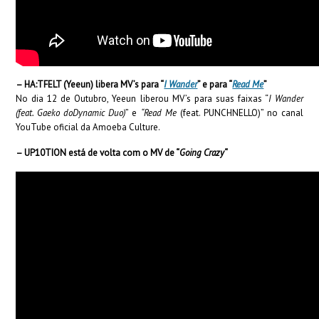
– HA:TFELT (Yeeun) libera MV’s para “
I Wander
” e para “
Read Me
”
No dia 12 de Outubro, Yeeun liberou MV’s para suas faixas “
I Wander
(feat. Gaeko doDynamic Duo)
” e
“Read Me
(feat. PUNCHNELLO)” no canal
YouTube oficial da Amoeba Culture.
– UP10TION está de volta com o MV de “
Going Crazy
“