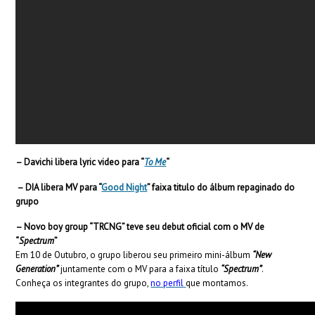
– Davichi libera lyric video para “
To Me
“
– DIA libera MV para “
Good Night
” faixa titulo do álbum repaginado do
grupo
– Novo boy group “
TRCNG” teve seu debut oficial com o MV de
“
Spectrum
”
Em 10 de Outubro, o grupo liberou seu primeiro mini-álbum
“New
Generation”
juntamente com o MV para a faixa título
“Spectrum”
.
Conheça os integrantes do grupo,
no perfil
que montamos.