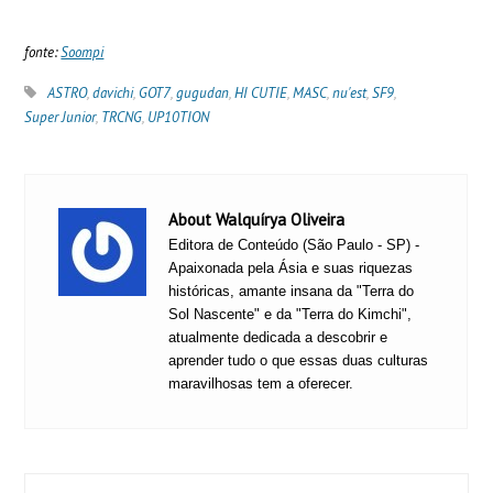
fonte:
Soompi
ASTRO
,
davichi
,
GOT7
,
gugudan
,
HI CUTIE
,
MASC
,
nu'est
,
SF9
,
Super Junior
,
TRCNG
,
UP10TION
About Walquírya Oliveira
Editora de Conteúdo (São Paulo - SP) -
Apaixonada pela Ásia e suas riquezas
históricas, amante insana da "Terra do
Sol Nascente" e da "Terra do Kimchi",
atualmente dedicada a descobrir e
aprender tudo o que essas duas culturas
maravilhosas tem a oferecer.