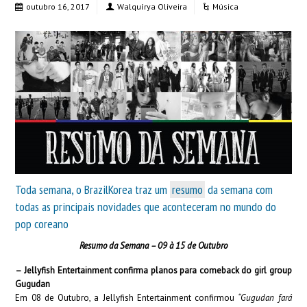
outubro 16, 2017
Walquírya Oliveira
Música
Toda semana, o BrazilKorea traz um
resumo
da semana com
todas as principais novidades que aconteceram no mundo do
pop coreano
Resumo da Semana – 09 à 15 de Outubro
– Jellyfish Entertainment confirma planos para comeback do girl group
Gugudan
Em 08 de Outubro, a Jellyfish Entertainment confirmou
“Gugudan fará