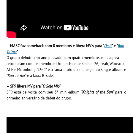
– MASC faz comeback com 8 membros e libera MV’s para “
Do It
” e “
Run
To You
”
O grupo debutou no ano passado com quatro membros, mas agora
retornaram com os membros Doeun, Heejae, Chibin, 26, Ireah, Woosoo,
ACE e Moonbong.
“Do It”
é a faixa-título do seu segundo single álbum, e
“Run To You”
é a faixa B-side.
– SF9 libera MV para “
O Sole Mio
”
SF9 está de volta com seu 3° mini-álbum
“Knights of the Sun”
para o
primeiro aniversário de debut do grupo.