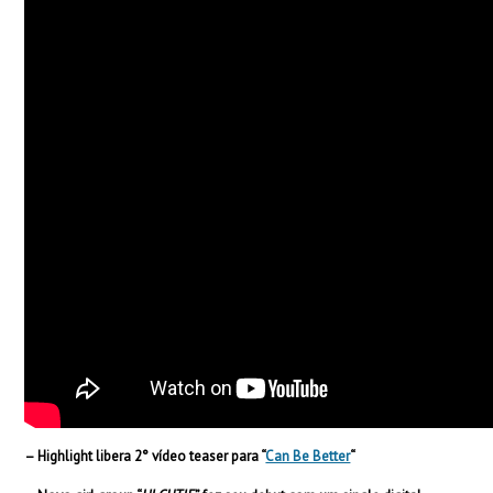
– Highlight libera 2° vídeo teaser para “
Can Be Better
“