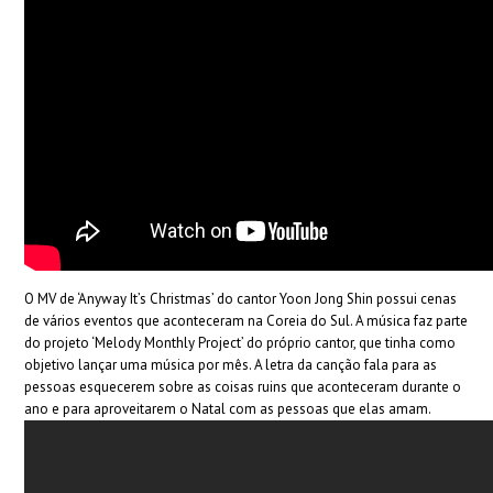
O MV de ‘Anyway It’s Christmas’ do cantor Yoon Jong Shin possui cenas
de vários eventos que aconteceram na Coreia do Sul. A música faz parte
do projeto ‘Melody Monthly Project’ do próprio cantor, que tinha como
objetivo lançar uma música por mês. A letra da canção fala para as
pessoas esquecerem sobre as coisas ruins que aconteceram durante o
ano e para aproveitarem o Natal com as pessoas que elas amam.