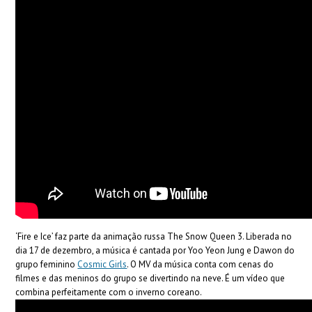
‘Fire e Ice’ faz parte da animação russa The Snow Queen 3. Liberada no
dia 17 de dezembro, a música é cantada por Yoo Yeon Jung e Dawon do
grupo feminino
Cosmic Girls
. O MV da música conta com cenas do
filmes e das meninos do grupo se divertindo na neve. É um vídeo que
combina perfeitamente com o inverno coreano.