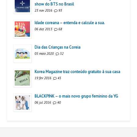
show do BTS no Brasil
23 nov 2016
93
Idade coreana – entenda e calcule a sua.
06 dez 2013
68
Dia das Crianças na Coreia
05 maio 2020
52
Korea Magazine traz conteúdo gratuito à sua casa
19 fev 2016
45
BLACKPINK – o mais novo grupo feminino da YG
06 jul 2016
40