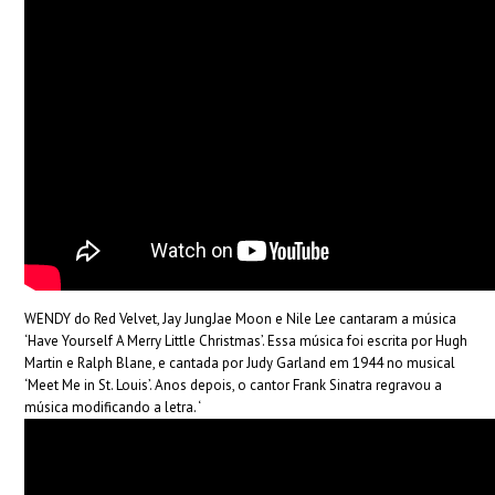
WENDY do Red Velvet, Jay JungJae Moon e Nile Lee cantaram a música
‘Have Yourself A Merry Little Christmas’. Essa música foi escrita por Hugh
Martin e Ralph Blane, e cantada por Judy Garland em 1944 no musical
‘Meet Me in St. Louis’. Anos depois, o cantor Frank Sinatra regravou a
música modificando a letra. ‘