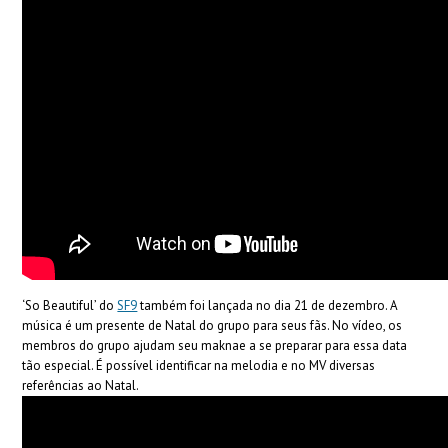
‘So Beautiful’ do
SF9
também foi lançada no dia 21 de dezembro. A
música é um presente de Natal do grupo para seus fãs. No vídeo, os
membros do grupo ajudam seu maknae a se preparar para essa data
tão especial. É possível identificar na melodia e no MV diversas
referências ao Natal.