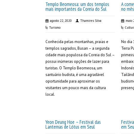
Templo Beomeosa: um dos templos
A come
mais importantes da Coreia do Sul
no mês
agosto 22, 2020
Thamires Silva
maio 
Turismo
Cultur
Conhecida pelas montanhas, praias e
No dia 
templos sagrados, Busan – a segunda
Terra P
cidade mais populosa da Coreia do Sul –
primeir
possui inúmeras opções de lazer para
embaix
turistas. O Templo Beomeosa, um
Indonés
santuário budista, é uma agradável
Tailând
oportunidade para aproximar os
budismo
visitantes um pouco mais da cultura
presenç
local.
Yeon Deung Hoe – Festival das
Festiva
Lanternas de Lótus em Seul
em Seu