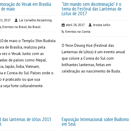
moração do Vesak em Brasília
“Um mundo sem discriminação” é o
 de maio
tema do Festival das Lanternas de
Lotus de 2017
21, 2017
Lia Carvalho Kesselring
abril 28, 2017
Jessica Lellis
a
,
Eventos no Brasil
,
No Brasil
Eventos na Coreia
10 de maio o Templo Shin Budista
O Yeon Deung Hoe (Festival das
ura de Brasília, realizou pela
Lanternas de Lótus) é um evento anual
a vez o Vesak. Junto com as
que colore a Coreia do Sul com
adas de países como: Nepal,
brilhantes lanternas, feitas em
ia, Japão, Índia, Vietnam,
celebração ao nascimento de Buda.
ia e Coreia do Sul. Países onde o
 é praticado ou que sua
a seja forte culturalmente.
l das lanternas de lótus 2015
Exposição Internacional sobre Budismo
l
em Seul