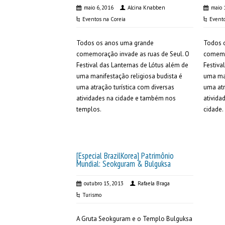
maio 6, 2016
Alcina Knabben
maio 
Eventos na Coreia
Evento
Todos os anos uma grande
Todos 
comemoração invade as ruas de Seul. O
comemor
Festival das Lanternas de Lótus além de
Festiva
uma manifestação religiosa budista é
uma man
uma atração turística com diversas
uma atr
atividades na cidade e também nos
ativid
templos.
cidade.
[Especial BrazilKorea] Patrimônio
Mundial: Seokguram & Bulguksa
outubro 15, 2013
Rafaela Braga
Turismo
A Gruta Seokguram e o Templo Bulguksa