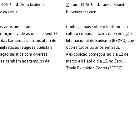
14, 2015
Alcina Knabben
março 13, 2015
Laryssa Miranda
s na Coreia
Eventos na Coreia
os anos uma grande
Conheça mais sobre o budismo e a
ação invade as ruas de Seul. O
cultura coreana através da Exposição
l das Lanternas de Lótus além de
Internacional de Budismo (BEXPO) que
ifestação religiosa budista é
ocorre todos os anos em Seul.
ação turística com diversas
A exposição começou no dia 12 de
ades também nos templos da
março e irá até o dia 15, no Seoul
Trade Exhibition Center (SETEC).