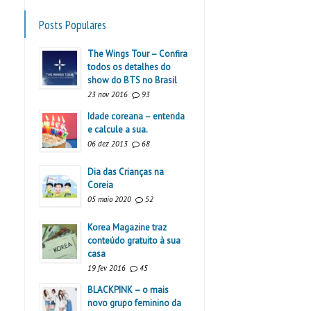
Posts Populares
The Wings Tour – Confira
todos os detalhes do
show do BTS no Brasil
23 nov 2016
93
Idade coreana – entenda
e calcule a sua.
06 dez 2013
68
Dia das Crianças na
Coreia
05 maio 2020
52
Korea Magazine traz
conteúdo gratuito à sua
casa
19 fev 2016
45
BLACKPINK – o mais
novo grupo feminino da