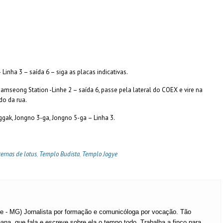
inha 3 – saída 6 – siga as placas indicativas.
eong Station -Linhe 2 – saída 6, passe pela lateral do COEX e vire na
do da rua.
gak, Jongno 3-ga, Jongno 5-ga – Linha 3.
ternas de lotus
,
Templo Budista
,
Templo Jogye
te - MG) Jornalista por formação e comunicóloga por vocação. Tão
ana, que fala e escreve sobre ela o tempo todo. Trabalha a finco para