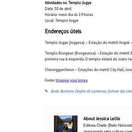
Atividades no Templo Jogye
Data: 30 de abril
Horário: meio dia às 19 horas
Local: Templo Jogye
Endereços úteis
Templo Jogye (Jogyesa) – Estação do metrô Anguk – L
Templo Bongeun (Bongeunsa) – Estação do metrô Sams
primeira rua à esquerda. O templo estará do outro la
Cheonggyecheon – Estações do metrô City Hall, Jong
Fonte:
Imagine your korea
Buda
,
Budismo
,
Desfile de Lanternas
,
festival das lan
About Jessica Lellis
Editora Chefe (Belo Horizon
apaixonada pela cultura core