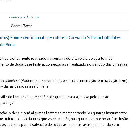
Fonte: Naver
ótus) é um evento anual que colore a Coreia do Sul com brilhantes
 de Buda.
 é tradicionalmente realizado na semana do oitavo dia do quarto mês
nto de Buda. Esse festival começou a ser realizado no período das dinastias
scrimination”
(Podemos fazer um mundo sem discriminação, em tradução livre),
vidar as pessoas a se unirem.
file de lanternas. Este desfile, de grande escala, passa pelo portão
plo Jogye.
o, o desfile terá algumas lanternas representando “os quatros instrumentos
struir todos as criaturas que vivem no céu, na água, no solo e no ar. A inclusão
 dos budistas para a salvação de todas as criaturas vivas num mundo sem