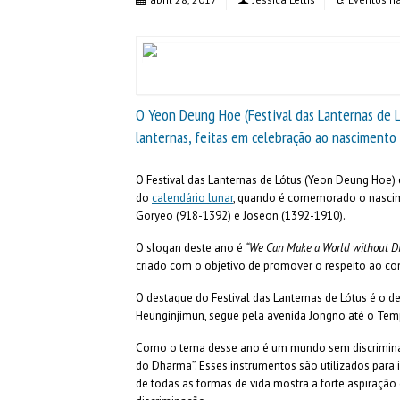
O Yeon Deung Hoe (Festival das Lanternas de L
lanternas, feitas em celebração ao nascimento
O Festival das Lanternas de Lótus (Yeon Deung Hoe)
do
calendário lunar
, quando é comemorado o nascime
Goryeo (918-1392) e Joseon (1392-1910).
O slogan deste ano é
“We Can Make a World without Di
criado com o objetivo de promover o respeito ao con
O destaque do Festival das Lanternas de Lótus é o des
Heunginjimun, segue pela avenida Jongno até o Tem
Como o tema desse ano é um mundo sem discriminaçã
do Dharma”. Esses instrumentos são utilizados para in
de todas as formas de vida mostra a forte aspiração