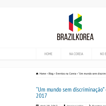
HOME
NA COREIA
NO 
Home
Blog
Eventos na Coreia
"Um mundo sem discrimin
“Um mundo sem discriminação” é
2017
abril 28, 2017
Jessica Lellis
Eventos na