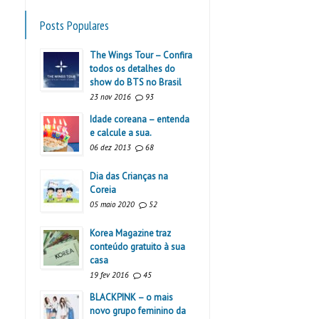
Posts Populares
The Wings Tour – Confira
todos os detalhes do
show do BTS no Brasil
23 nov 2016
93
Idade coreana – entenda
e calcule a sua.
06 dez 2013
68
Dia das Crianças na
Coreia
05 maio 2020
52
Korea Magazine traz
conteúdo gratuito à sua
casa
19 fev 2016
45
BLACKPINK – o mais
novo grupo feminino da