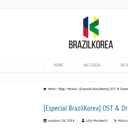
HOME
NA COREIA
NO 
Home
Blog
Música
[Especial BrazilKorea] OST & Drama
[Especial BrazilKorea] OST & D
outubro 18, 2014
Lilly Moratelli
Músic