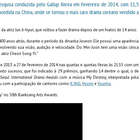
quisa conduzida pelo Gallup Korea em fevereiro de 2014, com 11,5
ucedida na China, onde se tornou o mais caro drama coreano vendido a
da atriz Jun Ji-hyun, que voltou a fazer drama depois de um hiatos de 14 anos.
00 anos atrás, durante o período da dinastia Joseon. Ele possui uma aparência
nvolvendo sua visão, audição e velocidade. Do Min-Joon tem uma visão cínica
atriz Cheon Song-Yi.”
e 2013 a 27 de fevereiro de 2014 nas quartas e quintas-feiras às 21:55 com um
tanto sucesso, que foi indicado à 29 prêmios, ganhando 14 dentre o qual, o de
 Seoul International Drama Awards
com a música My Destiny, interpretada pela
ou com a participação de cantores como:
K.Will
,
Hyorin
e
Younha
.
y” no 50th Baeksang Arts Awards.