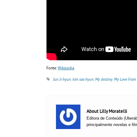
Fonte:
Wikipedia
Jun Ji-hyun
,
kim soo hyun
,
My destiny
,
My Love From 
About Lilly Moratelli
Editora de Conteúdo (Uberab
principalmente novelas e fil