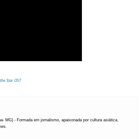
the Star
,
OST
a- MG) - Formada em jornalismo, apaixonada por cultura asiática,
mes.