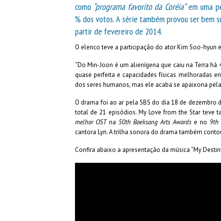
como
“programa favorito da Coréia”
em uma pes
% dos votos. A série também provou ser bem s
partir de fevereiro de 2014.
O elenco teve a participação do ator Kim Soo-hyun e 
“Do Min-Joon é um alienígena que caiu na Terra há 4
quase perfeita e capacidades físicas melhoradas e
dos seres humanos, mas ele acaba se apaixona pela 
O drama foi ao ar pela SBS do dia 18 de dezembro d
total de 21 episódios. My Love from the Star teve 
melhor OST
na
50th Baeksang Arts Awards
e no
9th
cantora Lyn. A trilha sonora do drama também cont
Confira abaixo a apresentação da música “My Destin