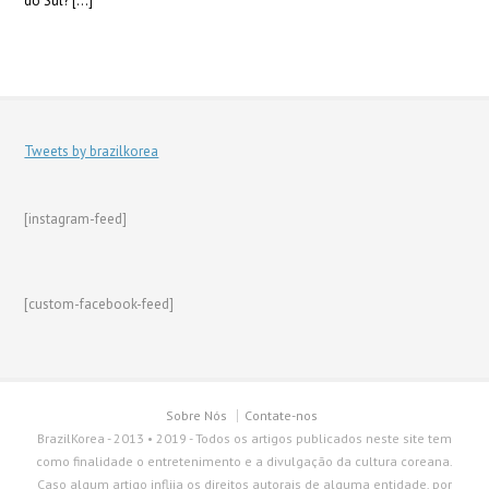
do Sul? […]
Tweets by brazilkorea
[instagram-feed]
[custom-facebook-feed]
Sobre Nós
Contate-nos
BrazilKorea - 2013 • 2019 - Todos os artigos publicados neste site tem
como finalidade o entretenimento e a divulgação da cultura coreana.
Caso algum artigo inflija os direitos autorais de alguma entidade, por