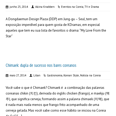
junho 25, 2014
Alcina Knabben
Eventos na Coreia
,
TV e Drama
A Dongdaemun Design Plaza (DDP) em Jung-gu – Seul, tem um
exposição imperdível para quem gosta de KDramas, em especial
aqueles que tem eu sua lista de favoritos o drama: “My Love From the
Star”
Chimaek: dupla de sucesso nos bares coreanos
maio 27, 2014
Lilian
Gastronomia
,
Korean Style
,
Noticia na Coreia
Você sabe o que é Chimaek? Chimaek é a combinação das palavras
coreanas chikin (치킨), derivada do inglês chicken (frango), e maekju (맥
주), que significa cerveja, formando assim a palavra chimaek (치맥), que
é nada mais nada menos que frango frito acompanhado de uma
cerveja gelada. Mas você sabe como esse hábito se iniciou na Coreia