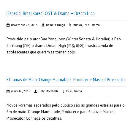
[Especial BrazilKorea] OST & Drama – Dream High
novembro 23, 2015
Rafaela Braga
Música
,
TV e Drama
Produzido pelo ator Bae Yong Joon (Winter Sonata & Hotelier) e Park
Jin Young (JYP) o drama Dream High (드림하이) mostra a vida de
adolescentes que querem se tornar Idols.
KDramas de Maio: Orange Marmalade, Producer e Masked Prosecutor
maio 16, 2015
Lilly Moratelli
TV e Drama
Novos kdramas esperados pelo público são as grandes estreias para o
fim de maio: Orange Marmalade, Producer e para finalizar Masked
Prosecutor. Conheça os detalhes.