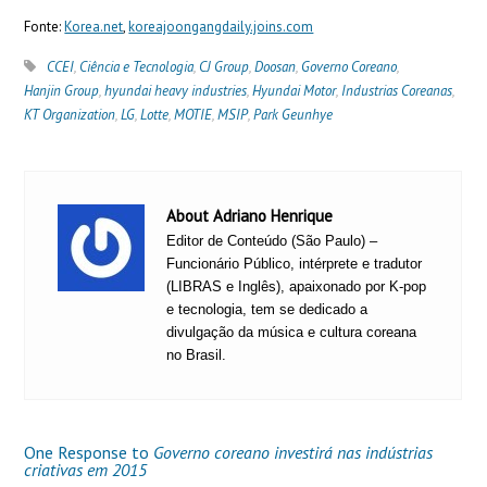
Fonte:
Korea.net
,
koreajoongangdaily.joins.com
CCEI
,
Ciência e Tecnologia
,
CJ Group
,
Doosan
,
Governo Coreano
,
Hanjin Group
,
hyundai heavy industries
,
Hyundai Motor
,
Industrias Coreanas
,
KT Organization
,
LG
,
Lotte
,
MOTIE
,
MSIP
,
Park Geunhye
About Adriano Henrique
Editor de Conteúdo (São Paulo) –
Funcionário Público, intérprete e tradutor
(LIBRAS e Inglês), apaixonado por K-pop
e tecnologia, tem se dedicado a
divulgação da música e cultura coreana
no Brasil.
One Response to
Governo coreano investirá nas indústrias
criativas em 2015