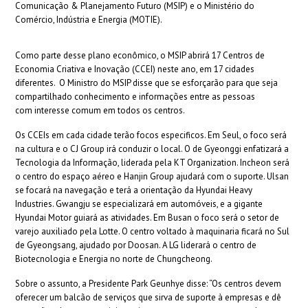
Comunicação & Planejamento Futuro (MSIP) e o Ministério do
Comércio, Indústria e Energia (MOTIE).
Como parte desse plano econômico, o MSIP abrirá 17 Centros de
Economia Criativa e Inovação (CCEI) neste ano, em 17 cidades
diferentes. O Ministro do MSIP disse que se esforçarão para que seja
compartilhado conhecimento e informações entre as pessoas
com interesse comum em todos os centros.
Os CCEIs em cada cidade terão focos especificos. Em Seul, o foco será
na cultura e o CJ Group irá conduzir o local. O de Gyeonggi enfatizará a
Tecnologia da Informação, liderada pela KT Organization. Incheon será
o centro do espaço aéreo e Hanjin Group ajudará com o suporte. Ulsan
se focará na navegação e terá a orientação da Hyundai Heavy
Industries. Gwangju se especializará em automóveis, e a gigante
Hyundai Motor guiará as atividades. Em Busan o foco será o setor de
varejo auxiliado pela Lotte. O centro voltado à maquinaria ficará no Sul
de Gyeongsang, ajudado por Doosan. A LG liderará o centro de
Biotecnologia e Energia no norte de Chungcheong.
Sobre o assunto, a Presidente Park Geunhye disse: “Os centros devem
oferecer um balcão de serviços que sirva de suporte à empresas e dê