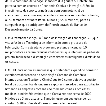
de TI. A comissão de Serviço Financeiro (FSC) criará o “Fintech” em
parceria com os centros de Economia Criativa e Inovação. Além do
investimento de suporte a indústrias com bom potencial de
crescimento, tais como empresas de softwares e setores de conteúdo,
a FSC também destinará ₩ 200 bilhões (R$500 milhões) para as
companhias que participarem do Fintech através do Banco de
Desenvolvimento da Coreia.
O MSIP também esboçou o “Plano de Inovação da Fabricação 3.0”, que
visa a fusão da Tecnologia de Informação com o processo de
Fabricação. Com este plano o governo pretende incentivar 10
mil produtores a terem ‘fábricas inteligentes’, que integrem as partes de
projeto, fabricação e distribuição com sistemas inteligentes, diminuindo
os custos.
O MOTIE dará apoio as empresas que pretendam expandir o comércio
exterior estabelecendo na Associação Coreana de Comércio
Internacional um ‘Escritório Chinês’, que terá como objetivo a gestão
local de documentos de origem e explorar mercados para exportação,
firmando as empresas coreanas no mercado chinês. Com essas
medidas, o ministério estima que a Coreia exporte cerca de $600
bilhões de dólares este ano. Também esperam que estrangeiros
invistam $ 20 bilhões de dólares no mercado nacional.