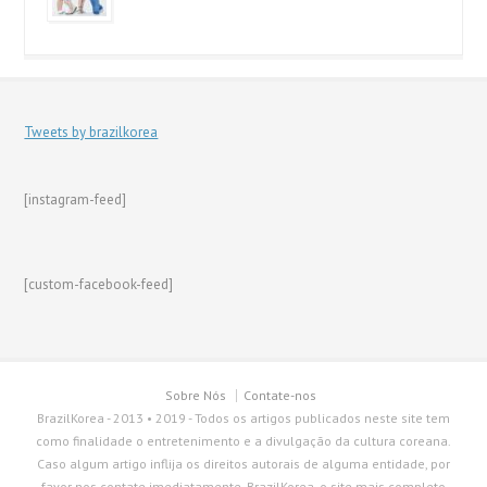
Tweets by brazilkorea
[instagram-feed]
[custom-facebook-feed]
Sobre Nós
Contate-nos
BrazilKorea - 2013 • 2019 - Todos os artigos publicados neste site tem
como finalidade o entretenimento e a divulgação da cultura coreana.
Caso algum artigo inflija os direitos autorais de alguma entidade, por
favor nos contate imediatamente. BrazilKorea, o site mais completo