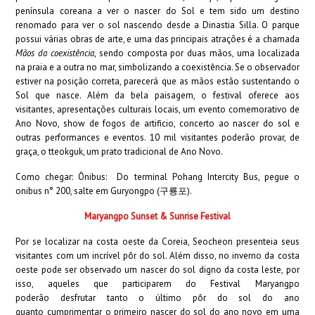
península coreana a ver o nascer do Sol e tem sido um destino
renomado para ver o sol nascendo desde a Dinastia Silla. O parque
possui várias obras de arte, e uma das principais atrações é a chamada
Mãos da coexistência
, sendo composta por duas mãos, uma localizada
na praia e a outra no mar, simbolizando a coexistência. Se o observador
estiver na posição correta, parecerá que as mãos estão sustentando o
Sol que nasce. Além da bela paisagem, o festival oferece aos
visitantes, apresentações culturais locais, um evento comemorativo de
Ano Novo, show de fogos de artificio, concerto ao nascer do sol e
outras performances e eventos. 10 mil visitantes poderão provar, de
graça, o tteokguk, um prato tradicional de Ano Novo.
Como chegar: Ônibus: Do terminal Pohang Intercity Bus, pegue o
onibus n° 200, salte em Guryongpo (구룡포).
Maryangpo Sunset & Sunrise Festival
Por se localizar na costa oeste da Coreia, Seocheon presenteia seus
visitantes com um incrível pôr do sol. Além disso, no inverno da costa
oeste pode ser observado um nascer do sol digno da costa leste, por
isso, aqueles que participarem do Festival Maryangpo
poderão desfrutar tanto o último pôr do sol do ano
quanto cumprimentar o primeiro nascer do sol do ano novo em uma