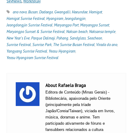
SkyNews
,
Worknplay
ano novo
,
Busan
,
Dadaego
,
Gwangalli
,
Haeundae
,
Homigot
,
Homigot Sunrise Festival
,
Hyangiram
,
Jeongdongjin
,
Jeongdongjin Sunrise Festival
,
Maryangpo Port
,
Maryangpo Sunset
,
Maryangpo Sunset & Sunrise Festival
,
Naksan beach
,
Naksansa temple
,
New Year's Eve
,
Parque Dalmaji
,
Pohang
,
Sandglass
,
Seocheon
,
Sunrise Festival
,
Sunrise Park
,
The Sunrise Busan Festival
,
Virada do ano
,
Yangyang Sunrise Festival
,
Yeosu Hyangiram
,
Yeosu Hyangiram Sunrise Festival
About Rafaela Braga
Editora de Conteúdo (Minas Gerais) -
Bibliotecária, apaixonada pelo Oriente
(principalmente pela tríade
Japão/Coreia/Taiwan), viciada em livros,
música, doramas e anime. Tem
participado ativamente de fóruns e
fansubbers relacionados a cultura