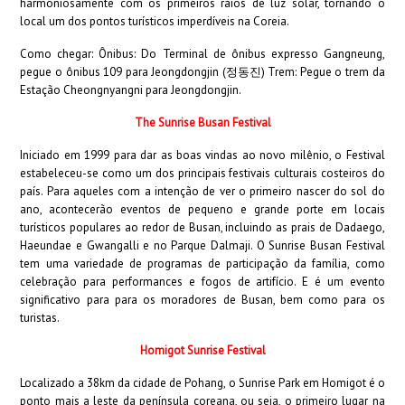
harmoniosamente com os primeiros raios de luz solar, tornando o
local um dos pontos turísticos imperdíveis na Coreia.
Como chegar: Ônibus: Do Terminal de ônibus expresso Gangneung,
pegue o ônibus 109 para Jeongdongjin (정동진) Trem: Pegue o trem da
Estação Cheongnyangni para Jeongdongjin.
The Sunrise Busan Festival
Iniciado em 1999 para dar as boas vindas ao novo milênio, o Festival
estabeleceu-se como um dos principais festivais culturais costeiros do
país. Para aqueles com a intenção de ver o primeiro nascer do sol do
ano, acontecerão eventos de pequeno e grande porte em locais
turísticos populares ao redor de Busan, incluindo as prais de Dadaego,
Haeundae e Gwangalli e no Parque Dalmaji. O Sunrise Busan Festival
tem uma variedade de programas de participação da família, como
celebração para performances e fogos de artifício. E é um evento
significativo para para os moradores de Busan, bem como para os
turistas.
Homigot Sunrise Festival
Localizado a 38km da cidade de Pohang, o Sunrise Park em Homigot é o
ponto mais a leste da península coreana, ou seja, o primeiro lugar na