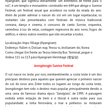
Hyangiram, que significa literalmente “um eremitério de frente para o
sol”, é um templo e monastério construído em 644 que abriga o Sunrise
Festival, um festival anual que acontece na noite da virada do ano.
Além de poder admirar o nascer do sol em um lugar espetacular, os
visitantes são presenteados com festivais de música tradicional
coreana, dança e cinema, o concurso de canto
Sunrise
, orquestra,
cerimônia à luz de velas, contagem regressiva do ano novo, fogos de
artifício, e vários outros eventos que irão encantar a todos.
Localização: Impo Village (Hyangiram)
Endereço: Yullim-ri, Dolsan-eup, Yeosu-si, Jeollanam-do, Korea
Como chegar: Em frente ao Yeosu Intercity Bus Terminal, pegue o
ônibus 111 ou 113 para Hyangiram Hermitage (향일암)
Jeongdongjin Sunrise Festival
O sol nasce no leste, por isso, inevitavelmente, a costa leste é um dos
principais destinos para aqueles que querem apreciar o primeiro nascer
do sol do novo ano. Entre todos os lugares ao longo da costa leste,
Jeongdongjin tem sido o destino mais popular, principalmente devido a
uma cena do famoso drama épico “
Sandglass
“, de 1995. A paisagem
exibida entre estação de trem e o litoral é outra razão para sua
popularidade; a linha ferroviária, o mar e pinheiros se misturam