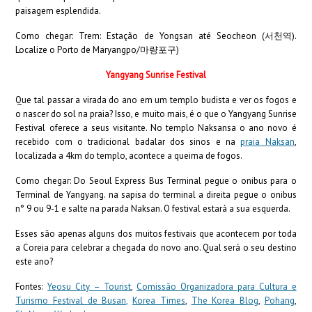
paisagem esplendida.
Como chegar: Trem: Estação de Yongsan até Seocheon (서천역).
Localize o Porto de Maryangpo/마량포구)
Yangyang Sunrise Festival
Que tal passar a virada do ano em um templo budista e ver os fogos e
o nascer do sol na praia? Isso, e muito mais, é o que o Yangyang Sunrise
Festival oferece a seus visitante. No templo Naksansa o ano novo é
recebido com o tradicional badalar dos sinos e na
praia Naksan
,
localizada a 4km do templo, acontece a queima de fogos.
Como chegar: Do Seoul Express Bus Terminal pegue o onibus para o
Terminal de Yangyang. na sapisa do terminal a direita pegue o onibus
n° 9 ou 9-1 e salte na parada Naksan. O festival estará a sua esquerda.
Esses são apenas alguns dos muitos festivais que acontecem por toda
a Coreia para celebrar a chegada do novo ano. Qual será o seu destino
este ano?
Fontes:
Yeosu City – Tourist
,
Comissão Organizadora para Cultura e
Turismo Festival de Busan,
Korea Times
,
The Korea Blog
,
Pohang
,