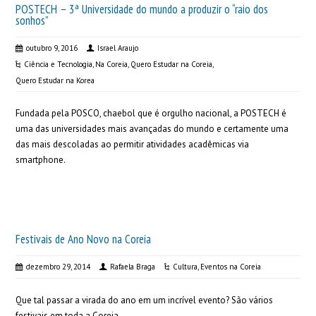
POSTECH – 3ª Universidade do mundo a produzir o “raio dos
sonhos”
outubro 9, 2016
Israel Araujo
Ciência e Tecnologia
,
Na Coreia
,
Quero Estudar na Coreia
,
Quero Estudar na Korea
Fundada pela POSCO, chaebol que é orgulho nacional, a POSTECH é
uma das universidades mais avançadas do mundo e certamente uma
das mais descoladas ao permitir atividades acadêmicas via
smartphone.
Festivais de Ano Novo na Coreia
dezembro 29, 2014
Rafaela Braga
Cultura
,
Eventos na Coreia
Que tal passar a virada do ano em um incrível evento? São vários
festivais em toda a Coreia.