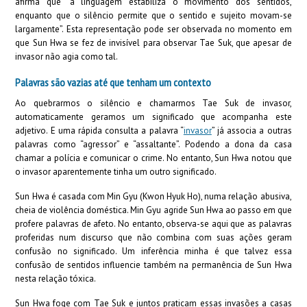
afirma que “a linguagem estabiliza o movimento dos sentidos,
enquanto que o silêncio permite que o sentido e sujeito movam-se
largamente”. Esta representação pode ser observada no momento em
que Sun Hwa se fez de invisível para observar Tae Suk, que apesar de
invasor não agia como tal.
Palavras são vazias até que tenham um contexto
Ao quebrarmos o silêncio e chamarmos Tae Suk de invasor,
automaticamente geramos um significado que acompanha este
adjetivo. E uma rápida consulta a palavra “
invasor
” já associa a outras
palavras como “agressor” e “assaltante”. Podendo a dona da casa
chamar a polícia e comunicar o crime. No entanto, Sun Hwa notou que
o invasor aparentemente tinha um outro significado.
Sun Hwa é casada com Min Gyu (Kwon Hyuk Ho), numa relação abusiva,
cheia de violência doméstica. Min Gyu agride Sun Hwa ao passo em que
profere palavras de afeto. No entanto, observa-se aqui que as palavras
proferidas num discurso que não combina com suas ações geram
confusão no significado. Um inferência minha é que talvez essa
confusão de sentidos influencie também na permanência de Sun Hwa
nesta relação tóxica.
Sun Hwa foge com Tae Suk e juntos praticam essas invasões a casas