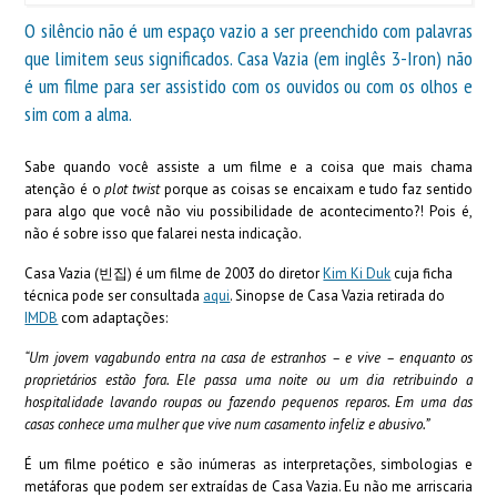
O silêncio não é um espaço vazio a ser preenchido com palavras
que limitem seus significados. Casa Vazia (em inglês 3-Iron) não
é um filme para ser assistido com os ouvidos ou com os olhos e
sim com a alma.
Sabe quando você assiste a um filme e a coisa que mais chama
atenção é o
plot twist
porque as coisas se encaixam e tudo faz sentido
para algo que você não viu possibilidade de acontecimento?! Pois é,
não é sobre isso que falarei nesta indicação.
Casa Vazia (빈집) é um filme de 2003 do diretor
Kim Ki Duk
cuja ficha
técnica pode ser consultada
aqui
. Sinopse de Casa Vazia retirada do
IMDB
com adaptações:
“Um jovem vagabundo entra na casa de estranhos – e vive – enquanto os
proprietários estão fora. Ele passa uma noite ou um dia retribuindo a
hospitalidade lavando roupas ou fazendo pequenos reparos. Em uma das
casas conhece uma mulher que vive num casamento infeliz e abusivo.”
É um filme poético e são inúmeras as interpretações, simbologias e
metáforas que podem ser extraídas de Casa Vazia. Eu não me arriscaria