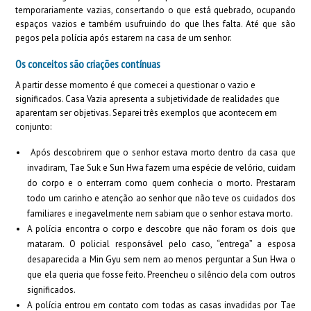
temporariamente vazias, consertando o que está quebrado, ocupando
espaços vazios e também usufruindo do que lhes falta. Até que são
pegos pela polícia após estarem na casa de um senhor.
Os conceitos são criações contínuas
A partir desse momento é que comecei a questionar o vazio e
significados. Casa Vazia apresenta a subjetividade de realidades que
aparentam ser objetivas. Separei três exemplos que acontecem em
conjunto:
Após descobrirem que o senhor estava morto dentro da casa que
invadiram, Tae Suk e Sun Hwa fazem uma espécie de velório, cuidam
do corpo e o enterram como quem conhecia o morto. Prestaram
todo um carinho e atenção ao senhor que não teve os cuidados dos
familiares e inegavelmente nem sabiam que o senhor estava morto.
A polícia encontra o corpo e descobre que não foram os dois que
mataram. O policial responsável pelo caso, “entrega” a esposa
desaparecida a Min Gyu sem nem ao menos perguntar a Sun Hwa o
que ela queria que fosse feito. Preencheu o silêncio dela com outros
significados.
A polícia entrou em contato com todas as casas invadidas por Tae