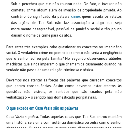
Suk e percebeu que ele não roubou nada. De fato, o invasor não
cometeu crime algum além de invasão de propriedade privada. Ao
contrário do significado da palavra
crime
, quem escuta os relatos
das ações de Tae Suk não faz associação a algo que seja
moralmente desagradável, passível de punição social e tão pouco
dariam o nome de crime para os atos.
Para estes três exemplos cabe questionar os conceitos no imaginário
social. O verdadeiro crime no primeiro exemplo não seria a negligência
que o senhor sofreu pela família? No segundo observamos atitudes
machistas que ainda imperam o que chamam de casamento quando na
verdade não passa de uma relação criminosa e tóxica.
Devemos nos atentar as forças das palavras que carregam conceitos
que geram consequências. Assim como devemos estar atentos às
questões não visíveis, os sentidos que são criados pela não
verbalização – o sentido não domesticado por palavras.
O que excede em Casa Vazia são as palavras
Casa Vazia significa. Todas aquelas casas que Tae Suk entrou mantém
uma história, seja uma com violência doméstica ou outra com o senhor