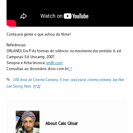
Conta pra gente o que achou do filme!
Referências:
ORLANDI, Eni P. As formas do silêncio:
no movimento dos sentidos
. 6. ed.
Campinas: Ed. Unicamp, 2007.
Sinopse e ficha técnica:
imdb.com
Consultas ao dicionário: dicio.com.br
¹
,
²
100 Anos de Cinema Coreano
,
3-Iron
,
casa vazia
,
cinema coreano
,
Jae Hee
,
Lee Seung Yeon
,
빈집
About Caio César