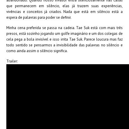
abandonado. Quando nosso invasor entra silenciosamente nas casas
que permanecem em silêncio, elas já trazem suas experiências,
vivências e conceitos já criados. Nada que está em silêncio está a
espera de palavras para poder se definir.
Minha cena preferida se passa na cadeia. Tae Suk está com mais três
presos, está sozinho jogando um golfe imaginário e um dos colegas de
cela pega a bola invisível e isso irrita Tae Suk. Parece loucura mas faz
todo sentido se pensarmos a invisibilidade das palavras no silêncio e
como ainda assim o silêncio significa.
Trailer: