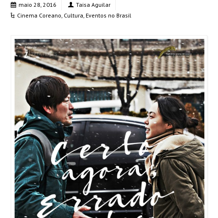
maio 28, 2016
Taisa Aguilar
Cinema Coreano
,
Cultura
,
Eventos no Brasil