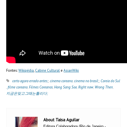
Fontes:
Wikipédia
,
Cabine Cultural
e
AsianWiki
certo agora errado antes;
,
cinema coreano
,
cinema no brasil;
,
Coreia do Sul
,
filme coreano
,
Filmes Coreanos
,
Hong Sang Soo
,
Right now
,
Wrong Then
,
지금은맞고그때는틀리다;
About Taisa Aguilar
Editora Colaboradora (Rio de Janeiro -