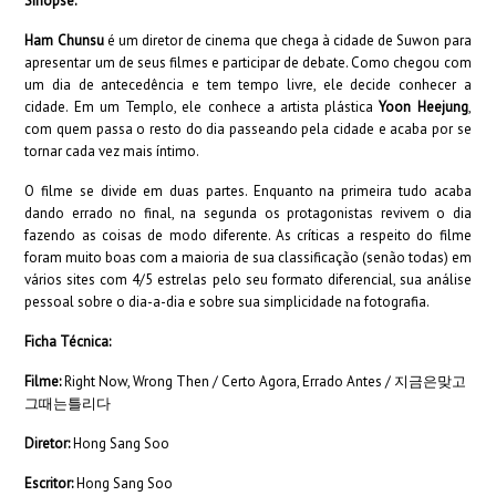
Sinopse:
Ham Chunsu
é um diretor de cinema que chega à cidade de Suwon para
apresentar um de seus filmes e participar de debate. Como chegou com
um dia de antecedência e tem tempo livre, ele decide conhecer a
cidade. Em um Templo, ele conhece a artista plástica
Yoon Heejung
,
com quem passa o resto do dia passeando pela cidade e acaba por se
tornar cada vez mais íntimo.
O filme se divide em duas partes. Enquanto na primeira tudo acaba
dando errado no final, na segunda os protagonistas revivem o dia
fazendo as coisas de modo diferente. As críticas a respeito do filme
foram muito boas com a maioria de sua classificação (senão todas) em
vários sites com 4/5 estrelas pelo seu formato diferencial, sua análise
pessoal sobre o dia-a-dia e sobre sua simplicidade na fotografia.
Ficha Técnica:
Filme:
Right Now, Wrong Then / Certo Agora, Errado Antes / 지금은맞고
그때는틀리다
Diretor:
Hong Sang Soo
Escritor:
Hong Sang Soo