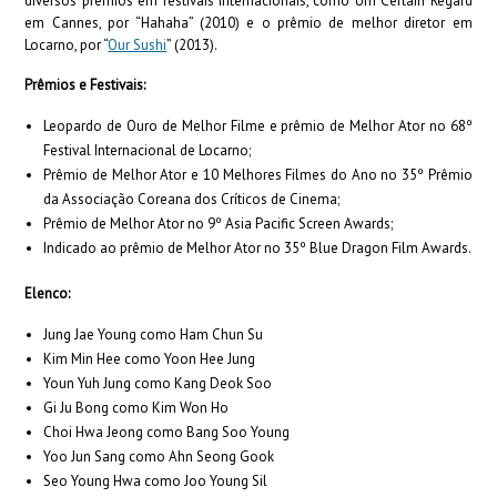
diversos prêmios em festivais internacionais, como Um Certain Regard
em Cannes, por “Hahaha” (2010) e o prêmio de melhor diretor em
Locarno, por “
Our Sushi
” (2013).
Prêmios e Festivais:
Leopardo de Ouro de Melhor Filme e prêmio de Melhor Ator no 68º
Festival Internacional de Locarno;
Prêmio de Melhor Ator e 10 Melhores Filmes do Ano no 35º Prêmio
da Associação Coreana dos Críticos de Cinema;
Prêmio de Melhor Ator no 9º Asia Pacific Screen Awards;
Indicado ao prêmio de Melhor Ator no 35º Blue Dragon Film Awards.
Elenco:
Jung Jae Young como Ham Chun Su
Kim Min Hee como Yoon Hee Jung
Youn Yuh Jung como Kang Deok Soo
Gi Ju Bong como Kim Won Ho
Choi Hwa Jeong como Bang Soo Young
Yoo Jun Sang como Ahn Seong Gook
Seo Young Hwa como Joo Young Sil