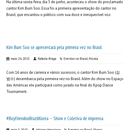
Na última sexta-feira, dia 5 de junho, aconteceu o show do proclamado
cantor Kim Bum Soo. Essa foi a primeira apresentação do cantor no
Brasil, que encantou o público com sua doce e inesquecível voz.
Kim Bum Soo se apresentará pela primeira vez no Brasil
maio 26, 2015
Rafaela Braga
Eventos no Brasil
,
Música
Com 16 anos de carreira e vários sucessos, o cantor Kim Bum Soo (김
범수) desembarca pela primeira vez no Brasil. Além do show no Espaço
das Américas ele participará como jurado na final do Kpop Dance
Tournament.
#BoyfriendnoBrazilKorea – Show e Coletiva de imprensa
maio 3, 2015
Adriano Henrique
Eventos no Brasil
,
Shows