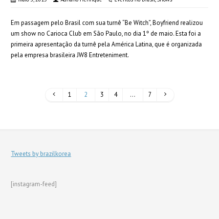
Em passagem pelo Brasil com sua turnê “Be Witch”, Boyfriend realizou
um show no Carioca Club em São Paulo, no dia 1º de maio. Esta foi a
primeira apresentação da turnê pela América Latina, que é organizada
pela empresa brasileira JW8 Entreteniment.
1
2
3
4
…
7
Tweets by brazilkorea
[instagram-feed]