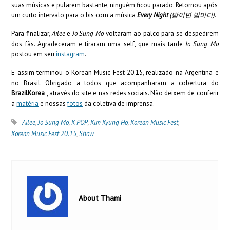
suas músicas e pularem bastante, ninguém ficou parado. Retornou após
um curto intervalo para o bis com a música
Every Night
(
밤이면
밤마다
).
Para finalizar,
Ailee
e
Jo Sung Mo
voltaram ao palco para se despedirem
dos fãs. Agradeceram e tiraram uma self, que mais tarde
Jo Sung Mo
postou em seu
instagram
.
E assim terminou o Korean Music Fest 20.15, realizado na Argentina e
no Brasil. Obrigado a todos que acompanharam a cobertura do
BrazilKorea
, através do site e nas redes sociais. Não deixem de conferir
a
matéria
e nossas
fotos
da coletiva de imprensa.
Ailee
,
Jo Sung Mo
,
K-POP
,
Kim Kyung Ho
,
Korean Music Fest
,
Korean Music Fest 20.15
,
Show
About Thami