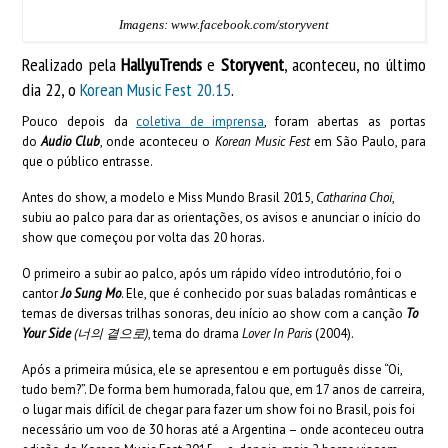
Imagens: www.facebook.com/storyvent
Realizado pela
HallyuTrends
e
Storyvent
, aconteceu, no último
dia 22, o
Korean Music Fest 20.15
.
Pouco depois da
coletiva de imprensa
,
foram abertas as portas
do
Audio Club
, onde aconteceu o
Korean Music Fest
em São Paulo, para
que o público entrasse.
Antes do show, a modelo e Miss Mundo Brasil 2015,
Catharina Choi
,
subiu ao palco para dar as orientações, os avisos e anunciar o início do
show que começou por volta das 20 horas.
O primeiro a subir ao palco, após um rápido vídeo introdutório, foi o
cantor
Jo Sung Mo
. Ele, que é conhecido por suas baladas românticas e
temas de diversas trilhas sonoras, deu início ao show com a canção
To
Your Side
(
너의
곁으로
)
, tema do drama
Lover In Paris
(2004).
Após a primeira música, ele se apresentou e em português disse “Oi,
tudo bem?”. De forma bem humorada, falou que, em 17 anos de carreira,
o lugar mais difícil de chegar para fazer um show foi no Brasil, pois foi
necessário um voo de 30 horas até a Argentina – onde aconteceu outra