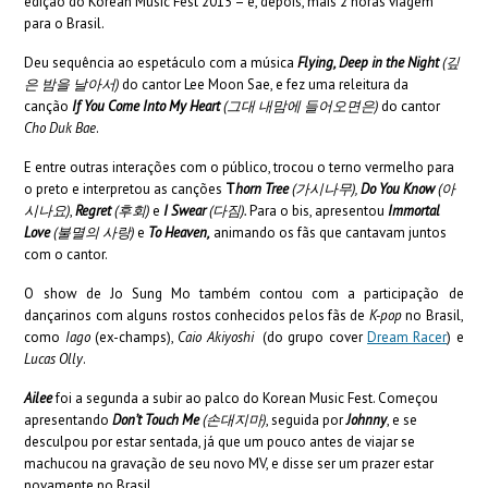
edição do Korean Music Fest 2015 – e, depois, mais 2 horas viagem
para o Brasil.
Deu sequência ao espetáculo com a música
Flying, Deep in the Night
(
깊
은
밤을
날아서
)
do cantor Lee Moon Sae, e fez uma releitura da
canção
If You Come Into My Heart
(
그대
내맘에
들어오면은
)
do cantor
Cho Duk Bae
.
E entre outras interações com o público, trocou o terno vermelho para
o preto e interpretou as canções
T
horn Tree
(
가시나무
),
Do You Know
(
아
시나요
)
,
Regret
(
후회
)
e
I Swear
(
다짐
).
Para o bis, apresentou
Immortal
Love
(
불멸의
사랑
)
e
To Heaven,
animando os fãs que cantavam juntos
com o cantor.
O show de Jo Sung Mo também contou com a participação de
dançarinos com alguns rostos conhecidos pelos fãs de
K-pop
no Brasil,
como
Iago
(ex-champs),
Caio Akiyoshi
(do grupo cover
Dream Racer
) e
Lucas Olly
.
Ailee
foi a segunda a subir ao palco do Korean Music Fest. Começou
apresentando
Don’t Touch Me
(
손대지마
)
, seguida por
Johnny
, e se
desculpou por estar sentada, já que um pouco antes de viajar se
machucou na gravação de seu novo MV, e disse ser um prazer estar
novamente no Brasil.