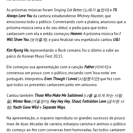
As próximas músicas foram
Singing Got Better (
노래가
늘었어
)
e
I’ll
Always Love You
da cantora estadunidense
Whitney Houston
, que
emocionou todo o público. Conversando com a plateia, anunciou que a
próxima música seria a do seu
debut,
e pediu para que todos
cantassem com ela e então começou
Heaven
. A próxima música foi
I
Will Show You
(
보여줄게
),
e para finalizar seu espetáculo cantou
U&I
.
Kim Kyung Ho
, representando o Rock coreano, foi o último a subir ao
palco do Korean Music Fest 20.15.
Ele começou sua apresentação com a canção
Father
(
아버지
)
e
conversou um pouco com o público, iniciando com ‘boa noite’ em
português. Interpretou
Even Though I Loved
(
사랑했지만
)
que fez com
que todos os presentes cantassem junto em uníssono.
Cantou também
Those Who Make Me Saddened
(
나를
슬프게
하는
사람
들
)
,
Winter Rose
(
겨울장미
),
Hey Hey Hey
,
Shout
,
Forbidden Love
(
금지된
사
랑
)
,
Youth Gone Wild
e
Separate Ways
.
Na apresentação, o roqueiro reproduziu os grandes sucessos de pouco
mais de duas décadas de carreira, esbanjou carisma e animou o público
do começo ao fim com conversas bem humoradas, faz todos cantarem