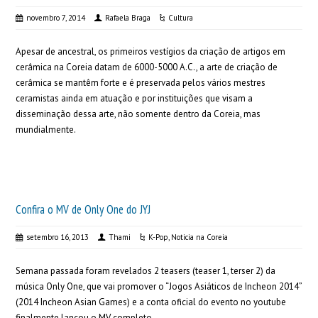
novembro 7, 2014
Rafaela Braga
Cultura
Apesar de ancestral, os primeiros vestígios da criação de artigos em
cerâmica na Coreia datam de 6000-5000 A.C., a arte de criação de
cerâmica se mantêm forte e é preservada pelos vários mestres
ceramistas ainda em atuação e por instituições que visam a
disseminação dessa arte, não somente dentro da Coreia, mas
mundialmente.
Confira o MV de Only One do JYJ
setembro 16, 2013
Thami
K-Pop
,
Noticia na Coreia
Semana passada foram revelados 2 teasers (teaser 1, terser 2) da
música Only One, que vai promover o “Jogos Asiáticos de Incheon 2014”
(2014 Incheon Asian Games) e a conta oficial do evento no youtube
finalmente lançou o MV completo.