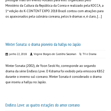
prestigiar mais um evento voltado para eles. Organizado pelo
Ministério da Cultura da República da Coreia e realizado pela KOCCA, a
1ª edição do K-CONTENT EXPO 2018 Brazil contou com atrações para
os apaixonados pela culinária coreana, pelos k-dramas e, é claro, […]
Winter Sonata: o drama pioneiro da hallyu no Japão
junho 22, 2018
Virgine Borges de Castilho Sacoman
TV e Drama
Winter Sonata (2002), de Yoon Seok Ho, corresponde ao segundo
drama da série Endless Love. O Kdrama foi exibido pela emissora KBS2
durante o inverno sul-coreano. Winter Sonata é considerado o drama
que inseriu a hallyu no Japão.
Endless Love: as quatro estações do amor coreano