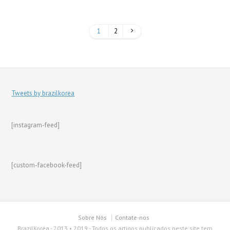
1
2
Tweets by brazilkorea
[instagram-feed]
[custom-facebook-feed]
Sobre Nós
Contate-nos
BrazilKorea - 2013 • 2019 - Todos os artigos publicados neste site tem