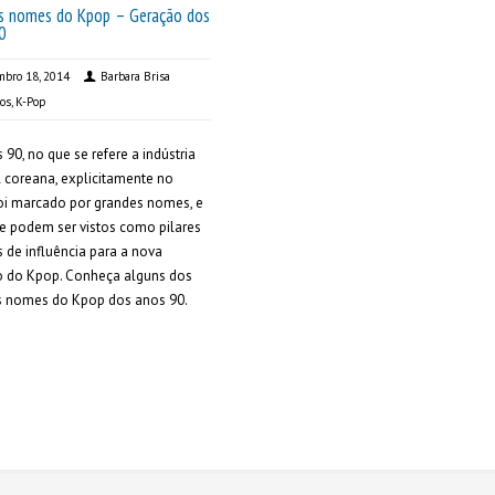
s nomes do Kpop – Geração dos
0
bro 18, 2014
Barbara Brisa
sos
,
K-Pop
 90, no que se refere a indústria
 coreana, explicitamente no
oi marcado por grandes nomes, e
e podem ser vistos como pilares
s de influência para a nova
o do Kpop. Conheça alguns dos
s nomes do Kpop dos anos 90.