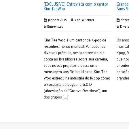
[EXCLUSIVO] Entrevista com o cantor
Grande
Kim TaeWoo
Anos 9
junho 9, 2015
Cecilia Bohrer
dezem
Entrevistas
Diver
Kim Tae Woo é um cantor de K-pop de
Os anos
reconhecimento mundial. Vencedor de
musical
diversos prêmios, nesta entrevista ele
Kpop, f
conta ao Brazilkorea sobre sua carreira,
que hoj
seus novos projetos e deixa uma
e fonte
mensagem aos fãs brasileiros. Kim Tae
geraçã
Woo estreou na indústria do K-pop como
grande
o vocalista da boyband G.O.D
(abreviação de “Groove Overdose”), um
dos grupos […]