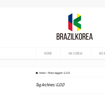
HOME
NA COREIA
NO 
Home
Posts tagged: G.O.D
Tag Archives: G.O.D