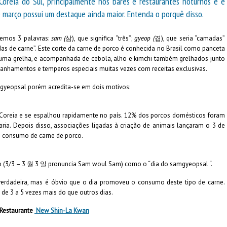
reia do Sul, principalmente nos bares e restaurantes noturnos e é
 março possui um destaque ainda maior. Entenda o porquê disso.
temos 3 palavras:
sam (
삼), que significa “três”;
gyeop (
겹), que seria “camadas”
adas de carne”. Este corte da carne de porco é conhecida no Brasil como panceta
m uma grelha, e acompanhada de cebola, alho e kimchi também grelhados junto
anhamentos e temperos especiais muitas vezes com receitas exclusivas.
mgyeopsal porém acredita-se em dois motivos:
a Coreia e se espalhou rapidamente no país. 12% dos porcos domésticos foram
ria. Depois disso, associações ligadas à criação de animais lançaram o 3 de
 consumo de carne de porco.
o (3/3 – 3 월 3 일 pronuncia Sam woul Sam) como o “dia do samgyeopsal “.
erdadeira, mas é óbvio que o dia promoveu o consumo deste tipo de carne.
de 3 a 5 vezes mais do que outros dias.
Restaurante
New Shin-La Kwan