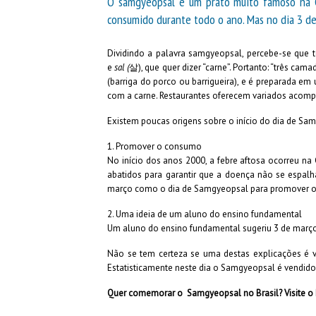
O samgyeopsal é um prato muito famoso na Co
consumido durante todo o ano. Mas no dia 3 de
Dividindo a palavra samgyeopsal, percebe-se que 
e
sal (
살), que quer dizer “carne”. Portanto: “três cam
(barriga do porco ou barrigueira), e é preparada e
com a carne. Restaurantes oferecem variados acomp
Existem poucas origens sobre o início do dia de Sa
1. Promover o consumo
No início dos anos 2000, a febre aftosa ocorreu n
abatidos para garantir que a doença não se espalha
março como o dia de Samgyeopsal para promover o
2. Uma ideia de um aluno do ensino fundamental
Um aluno do ensino fundamental sugeriu 3 de març
Não se tem certeza se uma destas explicações é v
Estatisticamente neste dia o Samgyeopsal é vendido 
Quer comemorar o Samgyeopsal no Brasil? Visite o 