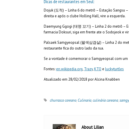
Dicas de restaurantes em Seul:
Dojuk (도적) – Linha 6 do metrô – Estação Sangsu – sa
direita e após o clube Holling Hall, vire a esquerda.
Daemyung Ggogi (대명 꼬기) – Linha 2 do metrô – Estação
farmacia Doksuri, siga em frente ate o Sodojeok e vi
Palsaek Samgyeopsal (팔색삼겹살) – Linha 2 do metrô 
restaurante fica do outro lado da rua.
Se a vontade é comemorar o Samgyeopsal com um chu
Fontes:
en.wikipedia.org
,
Trazy
,
KTO
e
luckyturtles
Atualizado em 28/02/2018 por Alcina Knabben
churrasco coreano
,
Culinaria
,
culinária coreana
,
samgy
About Lilian