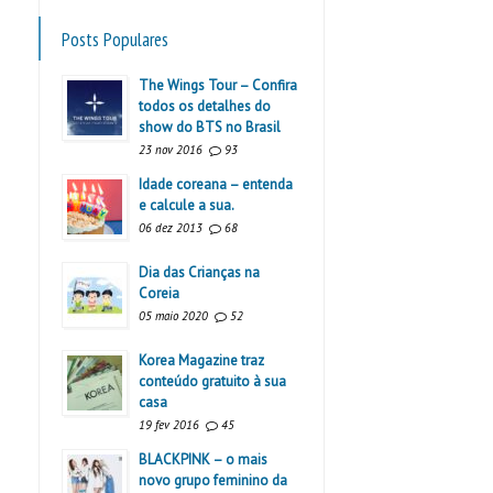
Posts Populares
The Wings Tour – Confira
todos os detalhes do
show do BTS no Brasil
23 nov 2016
93
Idade coreana – entenda
e calcule a sua.
06 dez 2013
68
Dia das Crianças na
Coreia
05 maio 2020
52
Korea Magazine traz
conteúdo gratuito à sua
casa
19 fev 2016
45
BLACKPINK – o mais
novo grupo feminino da