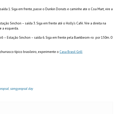
ída 1. Siga em frente, passe o Dunkin Donuts e caminhe ate o Coa Mart, vire a
 Sinchon – saída 3. Siga em frente até o Holly’s Café. Vire a direita na
re a esquerda.
– Estação Sinchon – saída 6. Siga em frente pela Baekbeom-ro por 150m. O
rrasco típico brasileiro, experimente o
Casa Brasil Grill
eopsal
,
samgyeopsal day