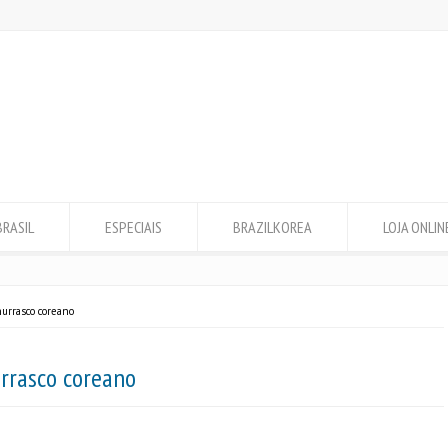
BRASIL
ESPECIAIS
BRAZILKOREA
LOJA ONLIN
hurrasco coreano
rrasco coreano