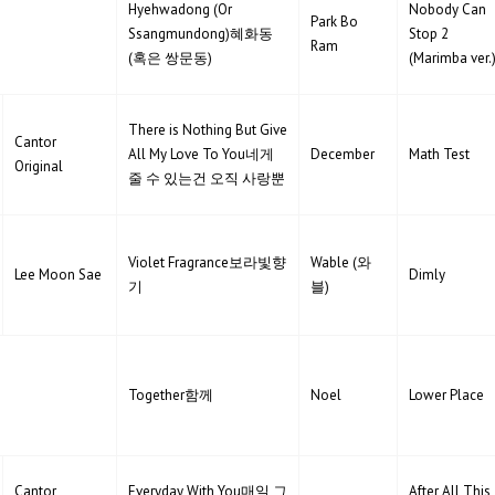
Hyehwadong (Or
Nobody Can
Park Bo
Ssangmundong)혜화동
Stop 2
Ram
(혹은 쌍문동)
(Marimba ver.
There is Nothing But Give
Cantor
All My Love To You네게
December
Math Test
Original
줄 수 있는건 오직 사랑뿐
Violet Fragrance보라빛향
Wable (와
Lee Moon Sae
Dimly
기
블)
Together함께
Noel
Lower Place
Cantor
Everyday With You매일 그
After All This