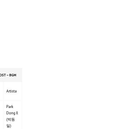
 OST – BGM
Artista
Park
Dong Il
(박동
일)