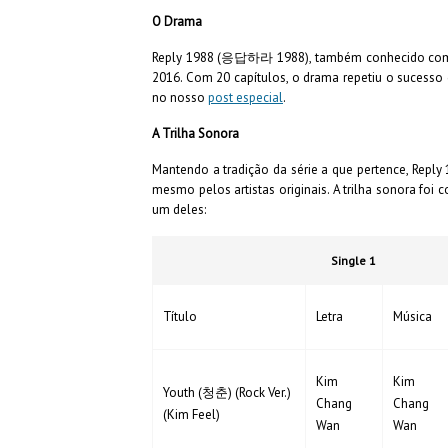
O Drama
Reply 1988 (
응답하라 1988
), também conhecido com
2016. Com 20 capítulos, o drama repetiu o sucesso
no nosso
post especial
.
A Trilha Sonora
Mantendo a tradição da série a que pertence, Reply 1
mesmo pelos artistas originais. A trilha sonora foi 
um deles:
Single 1
Título
Letra
Música
Kim
Kim
Youth (청춘) (Rock Ver.)
Chang
Chang
(Kim Feel)
Wan
Wan