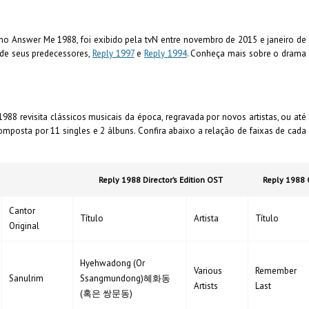
o Answer Me 1988, foi exibido pela tvN entre novembro de 2015 e janeiro de
 de seus predecessores,
Reply 1997
e
Reply 1994
. Conheça mais sobre o drama
988 revisita clássicos musicais da época, regravada por novos artistas, ou até
composta por 11 singles e 2 álbuns. Confira abaixo a relação de faixas de cada
Reply 1988 Director’s Edition OST
Reply 1988
Cantor
Título
Artista
Título
Original
Hyehwadong (Or
Various
Remember
Sanulrim
Ssangmundong)혜화동
Artists
Last
(혹은 쌍문동)