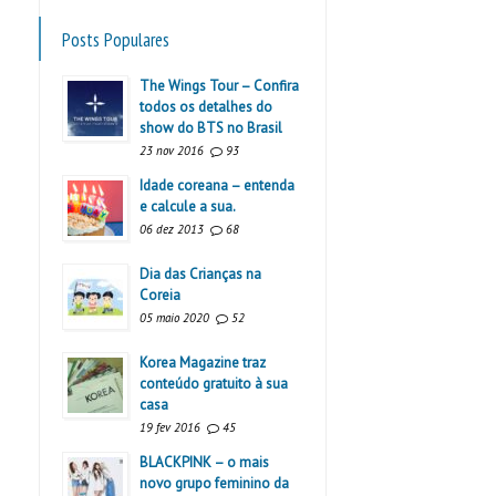
Posts Populares
The Wings Tour – Confira
todos os detalhes do
show do BTS no Brasil
23 nov 2016
93
Idade coreana – entenda
e calcule a sua.
06 dez 2013
68
Dia das Crianças na
Coreia
05 maio 2020
52
Korea Magazine traz
conteúdo gratuito à sua
casa
19 fev 2016
45
BLACKPINK – o mais
novo grupo feminino da