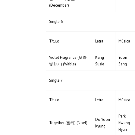
(December)
Single 6
Título
Letra
Música
Violet Fragrance (보라
Kang
Yoon
빛향기) (Wable)
Susie
Sang
Single 7
Título
Letra
Música
Park
Do Yoon
Together (함께) (Noel)
Kwang
Kyung
Hyun