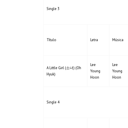
Single 3
Título
Letra
Música
Lee
Lee
A Little Girl (소녀) (Oh
Young
Young
Hyuk)
Hoon
Hoon
Single 4