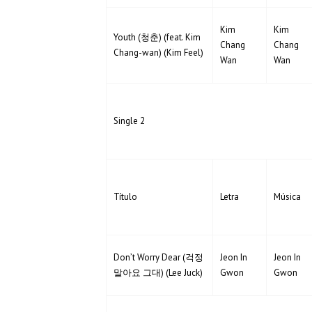
Kim
Kim
Youth (청춘) (feat. Kim
Chang
Chang
Chang-wan) (Kim Feel)
Wan
Wan
Single 2
Título
Letra
Música
Don’t Worry Dear (걱정
Jeon In
Jeon In
말아요 그대) (Lee Juck)
Gwon
Gwon