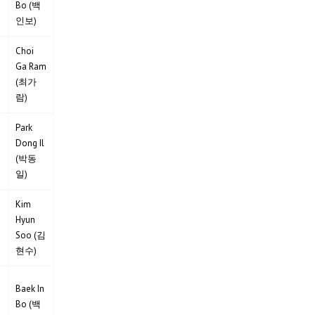
Bo (백
인보)
Choi
Ga Ram
(최가
람)
Park
Dong Il
(박동
일)
Kim
Hyun
Soo (김
현수)
Baek In
Bo (백