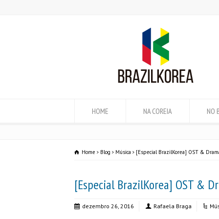
HOME
NA COREIA
NO 
Home
Blog
Música
[Especial BrazilKorea] OST & Dram
[Especial BrazilKorea] OST & D
dezembro 26, 2016
Rafaela Braga
Mús