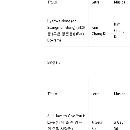
Título
Letra
Música
Hyehwa-dong (or
Kim
Ssangmun-dong) (혜화
Kim
Chang
동 (혹은 쌍문동)) (Park
Chang Ki
Ki
Bo-ram)
Single 5
Título
Letra
Música
All I Have to Give You is
Love (네게 줄 수 있는
Ji Geun
Ji Geun
건 오직 사랑뿐)
Sik
Sik