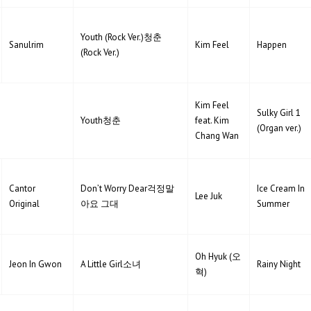
Youth (Rock Ver.)청춘
Sanulrim
Kim Feel
Happen
(Rock Ver.)
Kim Feel
Sulky Girl 1
Youth청춘
feat. Kim
(Organ ver.)
Chang Wan
Cantor
Don’t Worry Dear걱정말
Ice Cream In
Lee Juk
Original
아요 그대
Summer
Oh Hyuk (오
Jeon In Gwon
A Little Girl소녀
Rainy Night
혁)