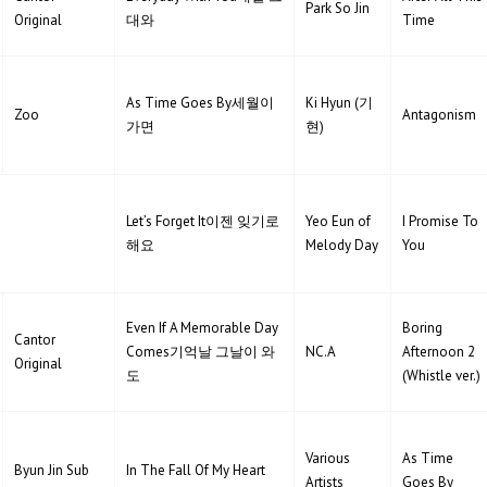
Park So Jin
Original
대와
Time
As Time Goes By세월이
Ki Hyun (기
Zoo
Antagonism
가면
현)
Let’s Forget It이젠 잊기로
Yeo Eun of
I Promise To
해요
Melody Day
You
Even If A Memorable Day
Boring
Cantor
Comes기억날 그날이 와
NC.A
Afternoon 2
Original
도
(Whistle ver.)
Various
As Time
Byun Jin Sub
In The Fall Of My Heart
Artists
Goes By