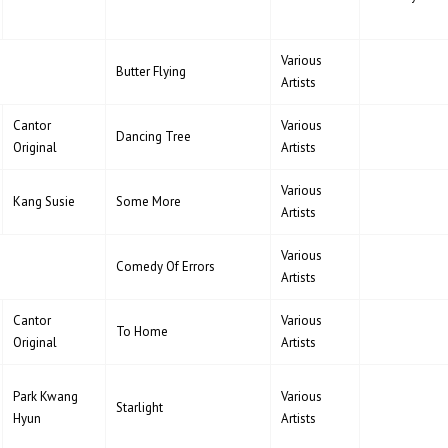
Various
Butter Flying
Artists
Cantor
Various
Dancing Tree
Original
Artists
Various
Kang Susie
Some More
Artists
Various
Comedy Of Errors
Artists
Cantor
Various
To Home
Original
Artists
Park Kwang
Various
Starlight
Hyun
Artists