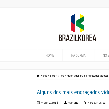
HOME
NA COREIA
NO 
Home
Blog
K-Pop
Alguns dos mais engraçados videocl
Alguns dos mais engraçados vid
maio 1, 2016
Mariana
K-Pop
,
Música