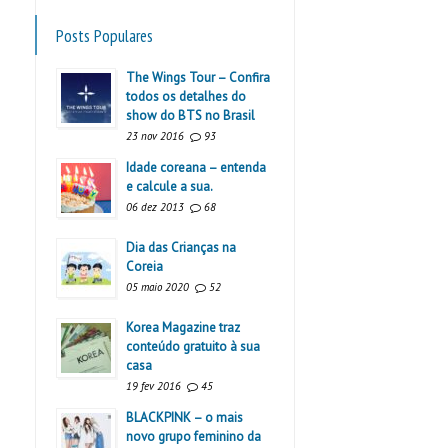
Posts Populares
The Wings Tour – Confira
todos os detalhes do
show do BTS no Brasil
23 nov 2016
93
Idade coreana – entenda
e calcule a sua.
06 dez 2013
68
Dia das Crianças na
Coreia
05 maio 2020
52
Korea Magazine traz
conteúdo gratuito à sua
casa
19 fev 2016
45
BLACKPINK – o mais
novo grupo feminino da