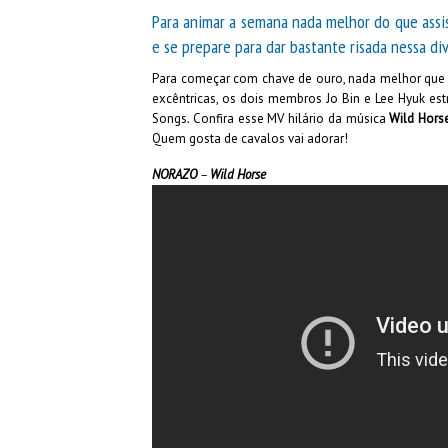
Para animar a semana nada melhor do que assist
e se prepare para dar bastante risada nessa dive
Para começar com chave de ouro, nada melhor que
excêntricas, os dois membros Jo Bin e Lee Hyuk e
Songs
.
Confira esse MV hilário da música
Wild Hors
Quem gosta de cavalos vai adorar!
NORAZO
–
Wild Horse