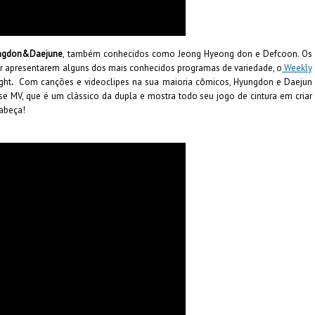
ngdon&Daejune
, também conhecidos como Jeong Hyeong don e Defcoon. Os
or apresentarem alguns dos mais conhecidos programas de variedade, o
Weekly
ght
.
Com canções e videoclipes na sua maioria cômicos, Hyungdon e Daejun
 MV, que é um clássico da dupla e mostra todo seu jogo de cintura em criar
cabeça!