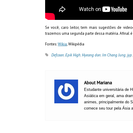
Se você, caro leitor, tem mais sugestões de vide
trazemos uma segunda parte dessa matéria. Afinal é
Fontes:
Wikia
, Wikipédia
Defcoon
,
Epik High
,
Hyeong don
,
Im Chang Jung
,
jyp
About Mariana
Estudante universitária de H
Asiática em geral, ama dra
animes, principalmente do St
comece seu tour pela Ásia a 