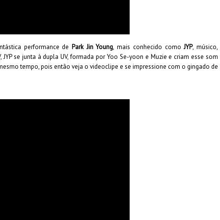
ntástica performance de
Park Jin Young
, mais conhecido como
JYP
, músico,
, JYP se junta à dupla UV, formada por Yoo Se-yoon e Muzie e criam esse som
o mesmo tempo, pois então veja o videoclipe e se impressione com o gingado de