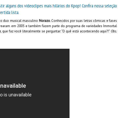
ir alguns dos videoclipes mais hilários do Kpop! Confira nossa seleção
rtida lista.
 o duo musical masculino
Norazo
. Conhecidos por suas letras cômicas e fases
strearam em 2005 e também fazem parte do programa de variedades Immortal
e
, que faz você literalmente se perguntar: “O quê está acontecendo aqui?!”
Obs.