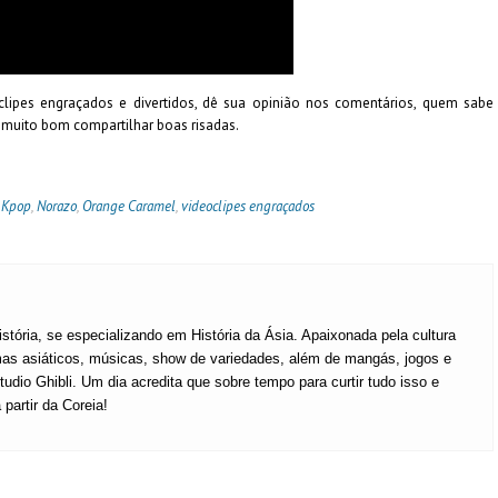
oclipes engraçados e divertidos, dê sua opinião nos comentários, quem sabe
 muito bom compartilhar boas risadas.
,
Kpop
,
Norazo
,
Orange Caramel
,
videoclipes engraçados
istória, se especializando em História da Ásia. Apaixonada pela cultura
mas asiáticos, músicas, show de variedades, além de mangás, jogos e
udio Ghibli. Um dia acredita que sobre tempo para curtir tudo isso e
partir da Coreia!