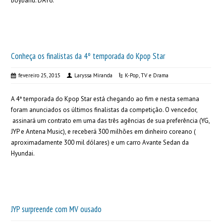
boyband: DAY6.
Conheça os finalistas da 4º temporada do Kpop Star
fevereiro 25, 2015
Laryssa Miranda
K-Pop
,
TV e Drama
A 4ª temporada do Kpop Star está chegando ao fim e nesta semana
foram anunciados os últimos finalistas da competição. O vencedor,
assinará um contrato em uma das três agências de sua preferência (YG,
JYP e Antena Music), e receberá 300 milhões em dinheiro coreano (
aproximadamente 300 mil dólares) e um carro Avante Sedan da
Hyundai.
JYP surpreende com MV ousado