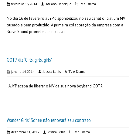
fevereiro 18, 2014
Adriano Henrique
TV e Drama
No dia 16 de fevereiro a JYP disponibilizou no seu canal oficial um MV
ousado e bem produzido. A primeira colaboração da empresa com a
Brave Sound promete ser sucesso.
GOT7 diz ‘Girls, girls, girls’
janeiro 14, 2014
Jessica Lellis
TV e Drama
A JYP acaba de liberar o MV de sua nova boyband GOT7.
Wonder Girls’ Sohee não renovará seu contrato
dezembro 11, 2013
Jessica Lellis
TV e Drama