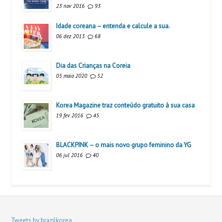
23 nov 2016
93
Idade coreana – entenda e calcule a sua.
06 dez 2013
68
Dia das Crianças na Coreia
05 maio 2020
52
Korea Magazine traz conteúdo gratuito à sua casa
19 fev 2016
45
BLACKPINK – o mais novo grupo feminino da YG
06 jul 2016
40
Tweets by brazilkorea