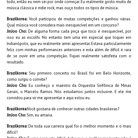
todo, então eu nem sei por onde começar. Eu realmente gosto muito de
música clássica e indie rock, mas ouço todos os tipos de música.
Brazilkorea:
Você participou de muitas competições e ganhou várias.
Qual música você co
nsidera mais inesquecível em um concurso?
JinJoo Cho:
De alguma forma cada peça que toco é inesquecível, por
isso eu as escolhi. No entanto tem uma em especial que toquei em
Indianópolis, que eu realmente amei apresentar. Estava particularmente
feliz com minhas performances anteriores e esta além de difícil é rara
de se ouvir em uma competição. Fiquei realmente satisfeita com o
resultado.
Brazilkorea:
Seu primeiro concerto no Brasil foi em Belo Horizonte,
como surgiu o convite?
JinJoo Cho:
Eu conheço o maestro da Orquestra Sinfônica de Minas
Gerais, o Marcelo Ramos. Nós estudamos juntos inclusive. E ele me
convidou para vir me apresentar e aqui estou eu.
Brazilkorea:
Você gostaria de conhecer outras cidades brasileiras?
JinJoo Cho:
Sim, eu amaria.
Brazilkorea:
De toda sua carreira qual foi o melhor momento e o mais
difícil?