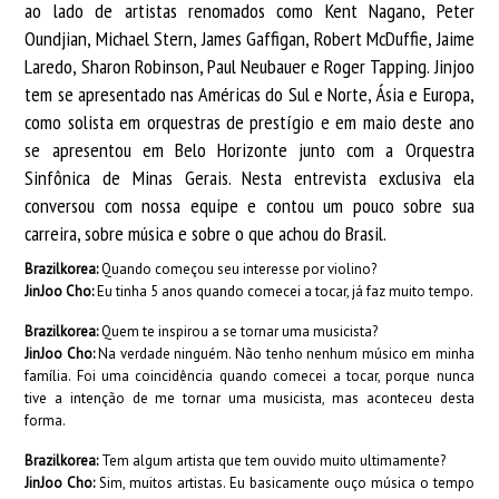
ao lado de artistas renomados como Kent Nagano, Peter
Oundjian, Michael Stern, James Gaffigan, Robert McDuffie, Jaime
Laredo, Sharon Robinson, Paul Neubauer e Roger Tapping. Jinjoo
tem se apresentado nas Américas do Sul e Norte, Ásia e Europa,
como solista em orquestras de prestígio e em maio deste ano
se apresentou em Belo Horizonte junto com a Orquestra
Sinfônica de Minas Gerais. Nesta entrevista exclusiva ela
conversou com nossa equipe e contou um pouco sobre sua
carreira, sobre música e sobre o que achou do Brasil.
Brazilkorea:
Quando começou seu interesse por violino?
JinJoo Cho:
Eu tinha 5 anos quando comecei a tocar, já faz muito tempo.
Brazilkorea:
Quem te inspirou a se tornar uma musicista?
JinJoo Cho:
Na verdade ninguém. Não tenho nenhum músico em minha
família. Foi uma coincidência quando comecei a tocar, porque nunca
tive a intenção de me tornar uma musicista, mas aconteceu desta
forma.
Brazilkorea:
Tem algum artista que tem ouvido muito ultimamente?
JinJoo Cho:
Sim, muitos artistas. Eu basicamente ouço música o tempo