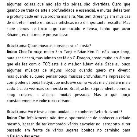
algumas coisas que não são tão sérias, são divertidas. Claro que
quando se trata de arte a profundidade é essencial, e muitas delas tem
a profundidade em sua própria maneira. Mas tem diferença em músicas
de entretenimento e músicas artísticas isso é importante ressaltar. Mas
sabe depois de tocar algo complicado e tenso, tenho que ouvir
Rihanna, eu realmente preciso disso.
Brazilkorea:
Quais músicas coreanas você gosta?
JinJoo Cho:
Eu ouço muito Seo Tanji e Brian Kim. Eu não ouço kpop,
para ser sincera, mas admito ser fã do G-Dragon, gosto muito do álbum
que ele fez com o TOP, este é o melhor álbum dele. Sabe eu ouço
algumas músicas de alguns kidols quando quero me divertir,
mas quando eu quero pensar ouço músicas profundas. Me impressiono
com poder da onda hallyu, que inclusive como vocês me disseram mais
cedo é cada vez mais conhecida no Brasil, acho surpreendente como o
kpop cresceu e alcança muitas pessoas. Mas o que ouço
constantemente é indie rock coreano.
Brazilkorea:
Você teve a oportunidade de conhecer Belo Horizonte?
JinJoo Cho:
Infelizmente não tive a oportunidade de conhecer a cidade
mesmo, apesar de ter comprado vários savonier no aeroporto e ter
passado em frente de vários lugares bonitos no caminho para
o Palácio das Artes.