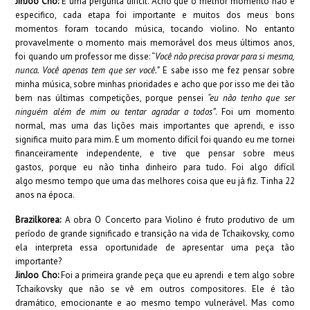
JinJoo Cho:
É uma pergunta difícil. Acho que o melhor momento não é
especifico, cada etapa foi importante e muitos dos meus bons
momentos foram tocando música, tocando violino. No entanto
provavelmente o momento mais memorável dos meus últimos anos,
foi quando um professor me disse: “
Você não precisa provar para si mesma,
nunca. Você apenas tem que ser você.”
E sabe isso me fez pensar sobre
minha música, sobre minhas prioridades e acho que por isso me dei tão
bem nas últimas competições, porque pensei
“eu não tenho que ser
ninguém além de mim ou tentar agradar a todos”
. Foi um momento
normal, mas uma das lições mais importantes que aprendi, e isso
significa muito para mim. E um momento difícil foi quando eu me tornei
financeiramente independente, e tive que pensar sobre meus
gastos, porque eu não tinha dinheiro para tudo. Foi algo difícil
algo mesmo tempo que uma das melhores coisa que eu já fiz. Tinha 22
anos na época.
Brazilkorea:
A obra O Concerto para Violino é fruto pro
dutivo de um
período de grande significado e transição na vida de Tchaikovsky, como
ela interpreta essa oportunidade de apresentar uma peça tão
importante?
JinJoo Cho:
Foi a primeira grande peça que eu aprendi e tem algo sobre
Tchaikovsky que não se vê em outros compositores. Ele é tão
dramático, emocionante e ao mesmo tempo vulnerável. Mas como