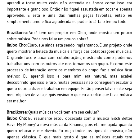
aprendi a tocar muito cedo, não entendia na época como isso era
importante e grandioso. Então não fiquei assustada em tocar e apenas
aproveitei. E esta é uma das minhas peças favoritas, então eu
simplesmente amo e fico agradecida eu poder tocá-la o tempo todo.
Brazilkorea:
Você tem um projeto em Ohio, onde mostra um pouco
sobre música. Pode nos falar um pouco sobre?
JinJoo Cho:
Claro, ele ainda está sendo implantando. É um projeto onde
quero mostrar a beleza da música e a força das colaborações musicais.
O grande foco é atuar com colaborações, mostrando como podemos
trabalhar uns com os outros até nos tornamos um grupo. E como este
processo de interação entre os membros do grupo, faz a música ficar
melhor. Eu aprendi isso e para mim era natural, mas acabei
descobrindo que isso é raro, muitas pessoas não conseguem escutar o
que o outro a dizer e trabalhar em equipe. Então pensei talvez este seja
meu objetivo de vida, e quis ensinar o que eu acredito que faz a música
ser melhor.
Brazilkorea:
Quais músicas você tem em seu celular?
JinJoo Cho:
Eu realmente estou obcecada com a música ‘Bitch Better
Have My Money’ a nova música da Rihanna, pois ela me ajuda quando
quero relaxar e me divertir. Eu ouço todos os tipos de música, não
apenas clássica. O que mais gosto é que as músicas atuais tem