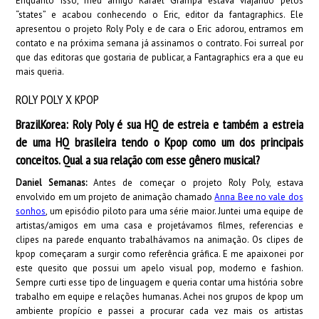
Enquanto isso, meu amigo Rafael Grampá estava viajando pelos
“states” e acabou conhecendo o Eric, editor da fantagraphics. Ele
apresentou o projeto Roly Poly e de cara o Eric adorou, entramos em
contato e na próxima semana já assinamos o contrato. Foi surreal por
que das editoras que gostaria de publicar, a Fantagraphics era a que eu
mais queria.
ROLY POLY X KPOP
BrazilKorea: Roly Poly é sua HQ de estreia e também a estreia
de uma HQ brasileira tendo o Kpop como
um dos principais
conceitos. Qual a sua relação com esse gênero musical?
Daniel Semanas:
Antes de começar o projeto Roly Poly, estava
envolvido em um projeto de animação chamado
Anna Bee no vale dos
sonhos
, um episódio piloto para uma série maior. Juntei uma equipe de
artistas/amigos em uma casa e projetávamos filmes, referencias e
clipes na parede enquanto trabalhávamos na animação. Os clipes de
kpop começaram a surgir como referência gráfica. E me apaixonei por
este quesito que possui um apelo visual pop, moderno e fashion.
Sempre curti esse tipo de linguagem e queria contar uma história sobre
trabalho em equipe e relações humanas. Achei nos grupos de kpop um
ambiente propício e passei a procurar cada vez mais os artistas