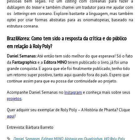
pessoas bem legais. Fiz um
casting
com coreanas para fazer a
dublagem do
teaser
e também chamei um tradutor para me ajudar com
os
letterings
em coreano. Explorei bastante a linguagem, mas também
optei por criar formas abstratas para as onomatopeias, baseado na
estrutura coreana.
BrazilKorea: Como tem sido a resposta da crítica e do público
em relação à Roly Poly?
Daniel Semanas:
Até então tem sido melhor do que esperava! Só o fato
da
Fantagraphics
e a
Editora MINO
terem publicado o livro, já foi uma
grande conquista. E agora que ele foi finalmente publicado, tenho tido
um retorno super positivo, tanto aqui quando fora do país. Espero que
continue assim para que eu possa dar continuidade ao projeto.
Acompanhe Daniel Semanas no
Instagram
e conheça mais sobre seus
projetos
.
Quer adquirir seu exemplar de Roly Poly – A História de Phanta? Clique
aqui
!
Entrevista: Bárbara Barreto
Daniel Semanas
,
Editora MINO
,
Historia em Quadrinhos
,
HQ Roly Poly
,