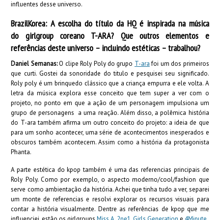
influentes desse universo.
BrazilKorea: A escolha do título da HQ é inspirada na música
do
girlgroup coreano T-ARA? Que outros elementos e
referências deste universo – incluindo
estéticas – trabalhou?
Daniel Semanas:
O clipe Roly Poly do grupo
T-ara
foi um dos primeiros
que curti. Gostei da sonoridade do titulo e pesquisei seu significado.
Roly poly é um brinquedo clássico que a criança empurra e ele volta. A
letra da música explora esse conceito que tem super a ver com o
projeto, no ponto em que a ação de um personagem impulsiona um
grupo de personagens a uma reação. Além disso, a polêmica história
do T-ara também afirma um outro conceito do projeto: a ideia de que
para um sonho acontecer, uma série de acontecimentos inesperados e
obscuros também acontecem. Assim como a história da protagonista
Phanta.
A parte estética do kpop também é uma das referencias principais de
Roly Poly. Como por exemplo, o aspecto moderno/cool/fashion que
serve como ambientação da história. Achei que tinha tudo a ver, separei
um monte de referencias e resolvi explorar os recursos visuais para
contar a história visualmente. Dentre as referências de kpop que me
influenciei, estão os girlgroups
Miss A
,
2ne1
,
Girls Generation
e
4Minute
.