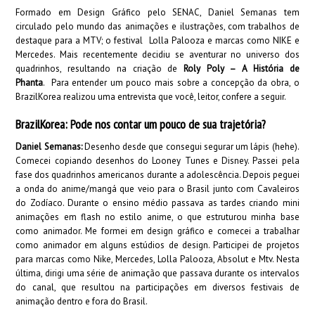
Formado em Design Gráfico pelo SENAC, Daniel Semanas tem
circulado pelo mundo das animações e ilustrações, com trabalhos de
destaque para a MTV; o festival Lolla Palooza e marcas como NIKE e
Mercedes. Mais recentemente decidiu se aventurar no universo dos
quadrinhos, resultando na criação de
Roly Poly – A História de
Phanta
. Para entender um pouco mais sobre a concepção da obra, o
BrazilKorea realizou uma entrevista que você, leitor, confere a seguir.
BrazilKorea: Pode nos contar um pouco de sua trajetória?
Daniel Semanas:
Desenho desde que consegui segurar um lápis (hehe).
Comecei copiando desenhos do Looney Tunes e Disney. Passei pela
fase dos quadrinhos americanos durante a adolescência. Depois peguei
a onda do anime/mangá que veio para o Brasil junto com Cavaleiros
do Zodíaco. Durante o ensino médio passava as tardes criando mini
animações em flash no estilo anime, o que estruturou minha base
como animador. Me formei em design gráfico e comecei a trabalhar
como animador em alguns estúdios de design.
Participei de projetos
para marcas como Nike, Mercedes, Lolla Palooza, Absolut e Mtv. Nesta
última, dirigi uma série de animação que passava durante os intervalos
do canal, que resultou na participações em diversos festivais de
animação dentro e fora do Brasil.