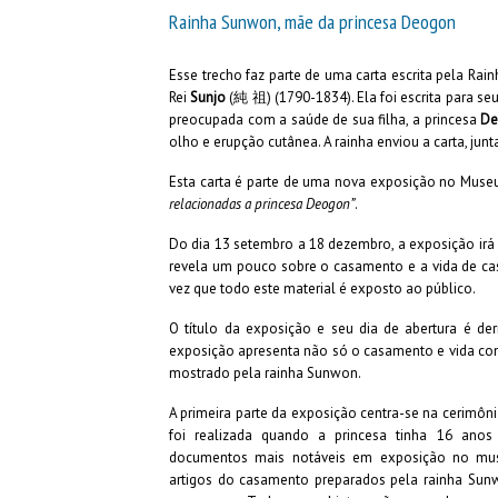
Rainha Sunwon, mãe da princesa Deogon
Esse trecho faz parte de uma carta escrita pela Rai
Rei
Sunjo
(純 祖) (1790-1834). Ela foi escrita para se
preocupada com a saúde de sua filha, a princesa
De
olho e erupção cutânea. A rainha enviou a carta, j
Esta carta é parte de uma nova exposição no Muse
relacionadas a princesa Deogon”
.
Do dia 13 setembro a 18 dezembro, a exposição irá ap
revela um pouco sobre o casamento e a vida de casa
vez que todo este material é exposto ao público.
O título da exposição e seu dia de abertura é de
exposição apresenta não só o casamento e vida con
mostrado pela rainha Sunwon.
A primeira parte da exposição centra-se na cerimô
foi realizada quando a princesa tinha 16 ano
documentos mais notáveis em exposição no mus
artigos do casamento preparados pela rainha Sunw