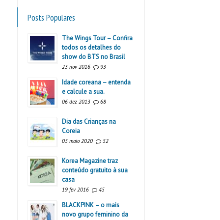
Posts Populares
The Wings Tour – Confira
todos os detalhes do
show do BTS no Brasil
23 nov 2016
93
Idade coreana – entenda
e calcule a sua.
06 dez 2013
68
Dia das Crianças na
Coreia
05 maio 2020
52
Korea Magazine traz
conteúdo gratuito à sua
casa
19 fev 2016
45
BLACKPINK – o mais
novo grupo feminino da