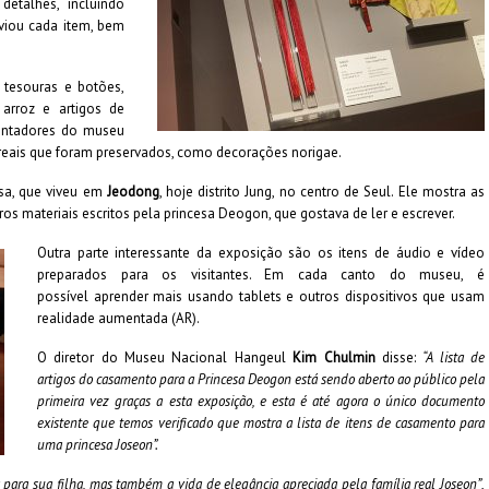
etalhes, incluindo
viou cada item, bem
 tesouras e botões,
 arroz e artigos de
uentadores do museu
eais que foram preservados, como decorações norigae.
esa, que viveu em
Jeodong
, hoje distrito Jung, no centro de Seul. Ele mostra as
ros materiais escritos pela princesa Deogon, que gostava de ler e escrever.
Outra parte interessante da exposição são os itens de áudio e vídeo
preparados para os visitantes. Em cada canto do museu, é
possível aprender mais usando tablets e outros dispositivos que usam
realidade aumentada (AR).
O diretor do Museu Nacional Hangeul
Kim Chulmin
disse:
“A lista de
artigos do casamento para a Princesa Deogon está sendo aberto ao público pela
primeira vez graças a esta exposição, e esta é até agora o único documento
existente que temos verificado que mostra a lista de itens de casamento para
uma princesa Joseon”.
para sua filha, mas também a vida de elegância apreciada pela família real Joseon”
,