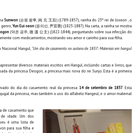
nha
Sunwon
(순원 왕후, 純 元 王后) (1789-1857), rainha do 23º rei de Joseon , o
u genro,
Yun Eui-seon
(윤의선, 尹宜善) (1823-1887). Na carta, a rainha se mostra
ogon
(덕온 공주, 德 溫 公主) (1822-1844), perguntando sobre sua infecção do
untamente com medicamentos, mostrando seu amor e carinho para sua filha.
u Nacional Hangul,
“Um dia de casamento no outono de 1837: Materiais em hangul
resentar diversos materiais escritos em Hangul, incluindo cartas e livros, que
da da princesa Deogon, a princesa mais nova do rei Sunjo. Esta é a primeira
rivado do dia do casamento real da princesa:
14 de setembro de 1837
. Esta
jugal da princesa, mas também o uso do alfabeto Hangeul, e o amor maternal
nia de casamento que
s de idade. Um dos
eu é uma lista de
on para sua filha e