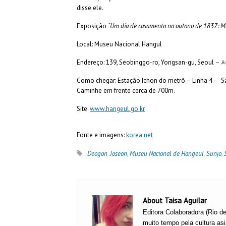
disse ele.
Exposição
“Um dia de casamento no outono de 1837: Ma
Local: Museu Nacional Hangul
Endereço: 139, Seobinggo-ro, Yongsan-gu,
Como chegar: Estação Ichon do metrô – Linha 4 – Sa
Caminhe em frente cerca de 700m.
Site:
www.hangeul.go.kr
Fonte e imagens:
korea.net
Deogon
,
Joseon
,
Museu Nacional de Hangeul
,
Sunjo
,
About Taisa Aguilar
Editora Colaboradora (Rio d
muito tempo pela cultura as