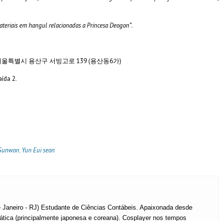
teriais em hangul relacionadas a Princesa Deogon”
.
 Seoul – 서울특별시 용산구 서빙고로 139 (용산동6가)
ída 2.
Sunwon
,
Yun Eui seon
e Janeiro - RJ) Estudante de Ciências Contábeis. Apaixonada desde
iática (principalmente japonesa e coreana). Cosplayer nos tempos