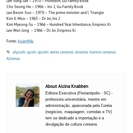
Lee Sung-Jae – 1970 – Poseidon, Gu Family Book
Cho Seong-Ha – 1966 – Iris 2, Gu Family Book
Lee Beom-Soo – 1970 – The prime minister and I, Triangle
Kim Il-Woo – 1963 – Dr. Jin, Iris 2
Kim Myeong-Su – 1966 – Hundred Year Inheritance, Empress Ki
Lee Won Jong – 1966 – Dr. Jin, Empress Ki
Fonte:
AsianWiki
ahjusshi
,
ajushi
,
ajusshi
,
atores coreanos
,
doramas
,
homens coreanos
,
Kdramas
About Alcina Knabben
Editora Executiva (Florianópolis - SC) -
professora universitária, mestre em
administração, apaixonada pela Coréia
(negócios, maquiagem, comidas e TV)
tem se dedicado a importação e a
divulgação da cultura coreana.