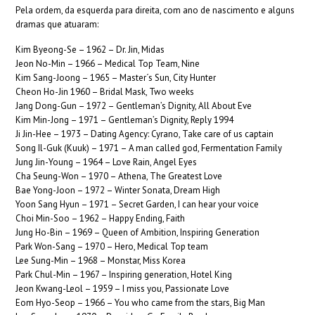
Pela ordem, da esquerda para direita, com ano de nascimento e alguns
dramas que atuaram:
Kim Byeong-Se – 1962 – Dr. Jin, Midas
Jeon No-Min – 1966 – Medical Top Team, Nine
Kim Sang-Joong – 1965 – Master´s Sun, City Hunter
Cheon Ho-Jin 1960 – Bridal Mask, Two weeks
Jang Dong-Gun – 1972 – Gentleman’s Dignity, All About Eve
Kim Min-Jong – 1971 – Gentleman’s Dignity, Reply 1994
Ji Jin-Hee – 1973 – Dating Agency: Cyrano, Take care of us captain
Song Il-Guk (Kuuk) – 1971 – A man called god, Fermentation Family
Jung Jin-Young – 1964 – Love Rain, Angel Eyes
Cha Seung-Won – 1970 – Athena, The Greatest Love
Bae Yong-Joon – 1972 – Winter Sonata, Dream High
Yoon Sang Hyun – 1971 – Secret Garden, I can hear your voice
Choi Min-Soo – 1962 – Happy Ending, Faith
Jung Ho-Bin – 1969 – Queen of Ambition, Inspiring Generation
Park Won-Sang – 1970 – Hero, Medical Top team
Lee Sung-Min – 1968 – Monstar, Miss Korea
Park Chul-Min – 1967 – Inspiring generation, Hotel King
Jeon Kwang-Leol – 1959 – I miss you, Passionate Love
Eom Hyo-Seop – 1966 – You who came from the stars, Big Man