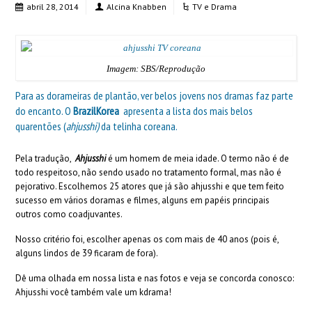
abril 28, 2014
Alcina Knabben
TV e Drama
Imagem: SBS/Reprodução
Para as dorameiras de plantão, ver belos jovens nos dramas faz parte
do encanto. O
BrazilKorea
apresenta a lista dos mais belos
quarentões (
ahjusshi)
da telinha coreana.
Pela tradução,
Ahjusshi
é um homem de meia idade. O termo não é de
todo respeitoso, não sendo usado no tratamento formal, mas não é
pejorativo. Escolhemos 25 atores que já são ahjusshi e que tem feito
sucesso em vários doramas e filmes, alguns em papéis principais
outros como coadjuvantes.
Nosso critério foi, escolher apenas os com mais de 40 anos (pois é,
alguns lindos de 39 ficaram de fora).
Dê uma olhada em nossa lista e nas fotos e veja se concorda conosco:
Ahjusshi você também vale um kdrama!