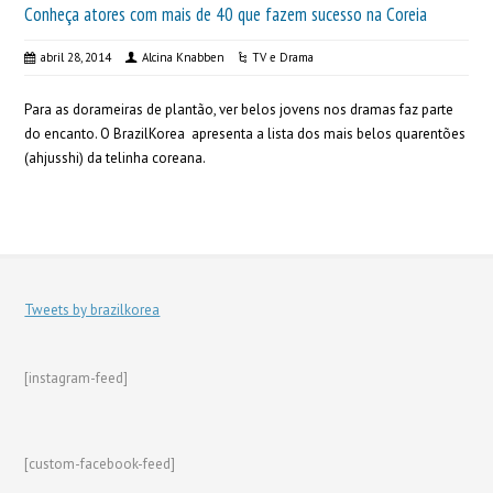
Conheça atores com mais de 40 que fazem sucesso na Coreia
abril 28, 2014
Alcina Knabben
TV e Drama
Para as dorameiras de plantão, ver belos jovens nos dramas faz parte
do encanto. O BrazilKorea apresenta a lista dos mais belos quarentões
(ahjusshi) da telinha coreana.
Tweets by brazilkorea
[instagram-feed]
[custom-facebook-feed]