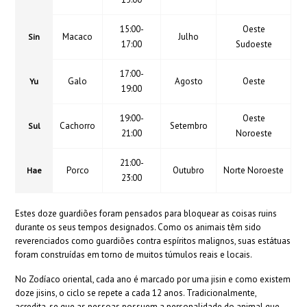
15:00-
Oeste
Macaco
Julho
Sin
17:00
Sudoeste
17:00-
Galo
Agosto
Oeste
Yu
19:00
19:00-
Oeste
Cachorro
Setembro
Sul
21:00
Noroeste
21:00-
Porco
Outubro
Norte Noroeste
Hae
23:00
Estes doze guardiões foram pensados ​​para bloquear as coisas ruins
durante os seus tempos designados.
Como os animais têm sido
reverenciados como guardiões contra espíritos malignos, suas estátuas
foram construídas em torno de muitos túmulos reais e locais.
No Zodíaco oriental, cada ano é marcado por uma jisin e como
existem
doze jisins, o ciclo se repete a cada 12 anos.
Tradicionalmente,
acredita-se que as pessoas possuem a personalidade do animal que