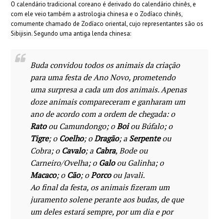
O calendário tradicional coreano é derivado do calendário chinês, e
com ele veio também a astrologia chinesa e o Zodíaco chinês,
comumente chamado de Zodíaco oriental, cujo representantes são os
Sibijisin. Segundo uma antiga lenda chinesa:
Buda convidou todos os animais da criação
para uma festa de Ano Novo, prometendo
uma surpresa a cada um dos animais. Apenas
doze animais compareceram e ganharam um
ano de acordo com a ordem de chegada: o
Rato
ou Camundongo; o
Boi
ou Búfalo; o
Tigre
; o
Coelho
; o
Dragão
; a
Serpente
ou
Cobra; o
Cavalo
; a
Cabra
, Bode ou
Carneiro/Ovelha; o
Galo
ou Galinha; o
Macaco
; o
Cão
; o
Porco
ou Javali.
Ao final da festa, os animais fizeram um
juramento solene perante aos budas, de que
um deles estará sempre, por um dia e por