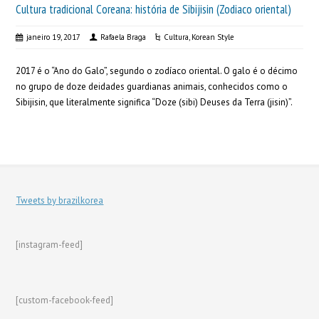
Cultura tradicional Coreana: história de Sibijisin (Zodiaco oriental)
janeiro 19, 2017
Rafaela Braga
Cultura
,
Korean Style
2017 é o “Ano do Galo”, segundo o zodíaco oriental. O galo é o décimo
no grupo de doze deidades guardianas animais, conhecidos como o
Sibijisin, que literalmente significa “Doze (sibi) Deuses da Terra (jisin)”.
Tweets by brazilkorea
[instagram-feed]
[custom-facebook-feed]