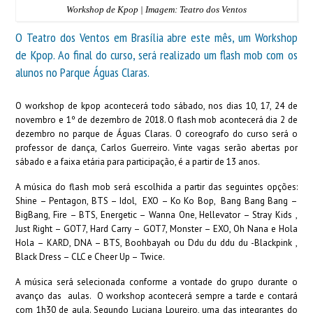
Workshop de Kpop | Imagem: Teatro dos Ventos
O Teatro dos Ventos em Brasília abre este mês, um Workshop
de Kpop. Ao final do curso, será realizado um flash mob com os
alunos no Parque Águas Claras.
O workshop de kpop acontecerá todo sábado, nos dias 10, 17, 24 de
novembro e 1º de dezembro de 2018. O flash mob acontecerá dia 2 de
dezembro no parque de Águas Claras. O coreografo do curso será o
professor de dança, Carlos Guerreiro. Vinte vagas serão abertas por
sábado e a faixa etária para participação, é a partir de 13 anos.
A música do flash mob será escolhida a partir das seguintes opções:
Shine – Pentagon, BTS – Idol, EXO – Ko Ko Bop, Bang Bang Bang –
BigBang, Fire – BTS, Energetic – Wanna One, Hellevator – Stray Kids ,
Just Right – GOT7, Hard Carry – GOT7, Monster – EXO, Oh Nana e Hola
Hola – KARD, DNA – BTS, Boohbayah ou Ddu du ddu du -Blackpink ,
Black Dress – CLC e Cheer Up – Twice.
A música será selecionada conforme a vontade do grupo durante o
avanço das aulas. O workshop acontecerá sempre a tarde e contará
com 1h30 de aula. Segundo Luciana Loureiro, uma das integrantes do