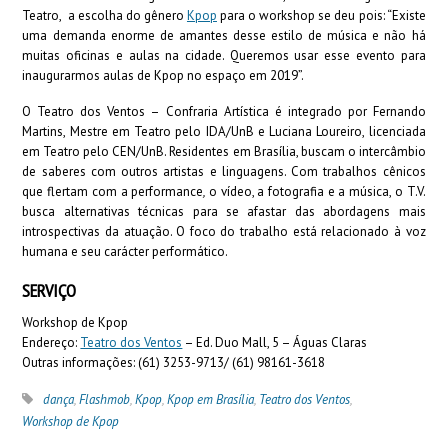
Teatro, a escolha do gênero
Kpop
para o workshop se deu pois: “Existe
uma demanda enorme de amantes desse estilo de música e não há
muitas oficinas e aulas na cidade. Queremos usar esse evento para
inaugurarmos aulas de Kpop no espaço em 2019”.
O Teatro dos Ventos – Confraria Artística é integrado por Fernando
Martins, Mestre em Teatro pelo IDA/UnB e Luciana Loureiro, licenciada
em Teatro pelo CEN/UnB. Residentes em Brasília, buscam o intercâmbio
de saberes com outros artistas e linguagens. Com trabalhos cênicos
que flertam com a performance
,
o vídeo, a fotografia e a música, o T.V.
busca alternativas técnicas para se afastar das abordagens mais
introspectivas da atuação. O foco do trabalho está relacionado à voz
humana e seu carácter performático.
SERVIÇO
Workshop de Kpop
Endereço:
Teatro dos Ventos
– Ed. Duo Mall, 5 – Águas Claras
Outras informações: (61) 3253-9713/ (61) 98161-3618
dança
,
Flashmob
,
Kpop
,
Kpop em Brasília
,
Teatro dos Ventos
,
Workshop de Kpop