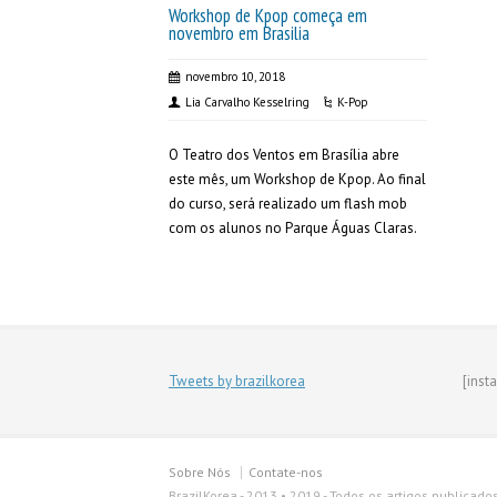
Workshop de Kpop começa em
novembro em Brasilia
novembro 10, 2018
Lia Carvalho Kesselring
K-Pop
O Teatro dos Ventos em Brasília abre
este mês, um Workshop de Kpop. Ao final
do curso, será realizado um flash mob
com os alunos no Parque Águas Claras.
Tweets by brazilkorea
[inst
Sobre Nós
Contate-nos
BrazilKorea - 2013 • 2019 - Todos os artigos publicado