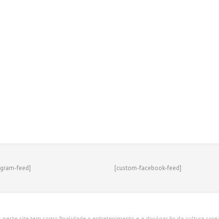
agram-feed]
[custom-facebook-feed]
s neste site tem como finalidade o entretenimento e a divulgação da cultura corean