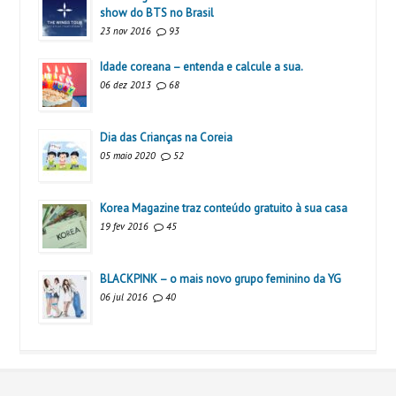
show do BTS no Brasil
23 nov 2016
93
Idade coreana – entenda e calcule a sua.
06 dez 2013
68
Dia das Crianças na Coreia
05 maio 2020
52
Korea Magazine traz conteúdo gratuito à sua casa
19 fev 2016
45
BLACKPINK – o mais novo grupo feminino da YG
06 jul 2016
40