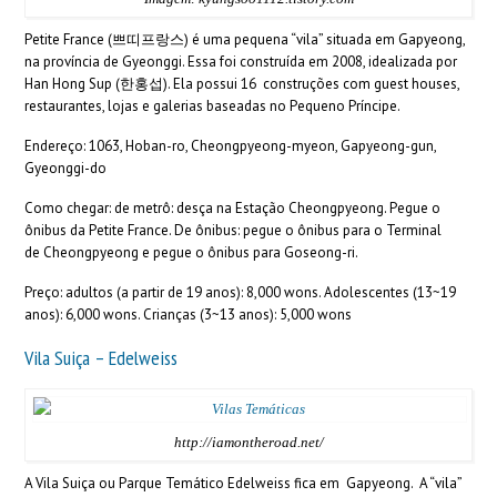
Petite France (쁘띠프랑스) é uma pequena “vila” situada em Gapyeong,
na província de Gyeonggi. Essa foi construída em 2008, idealizada por
Han Hong Sup (한홍섭). Ela possui 16 construções com guest houses,
restaurantes, lojas e galerias baseadas no Pequeno Príncipe.
Endereço: 1063, Hoban-ro, Cheongpyeong-myeon, Gapyeong-gun,
Gyeonggi-do
Como chegar: de metrô: desça na Estação Cheongpyeong. Pegue o
ônibus da Petite France. De ônibus: pegue o ônibus para o Terminal
de Cheongpyeong e pegue o ônibus para Goseong-ri.
Preço: adultos (a partir de 19 anos): 8,000 wons. Adolescentes (13~19
anos): 6,000 wons. Crianças (3~13 anos): 5,000 wons
Vila Suiça – Edelweiss
http://iamontheroad.net/
A Vila Suiça ou Parque Temático Edelweiss fica em Gapyeong. A “vila”