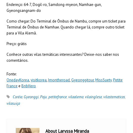
Endereço: 64-7, Dogil-ro, Samdong-myeon, Namhae-gun,
Gyeongsangnam-do
Como chegar: Do Terminal de Ônibus de Nambu, compre um ticket para
Terminal de Ônibus de Namhae. Quando chegar lá, compre outro ticket
para a Vila Alemã.
Preço: grátis
Conhece outras vilas temáticas interessantes? Deixe-nos saber nos
comentários.
Fonte:
OnedayKorea
,
visitkorea
,
Imontheroad
,
Gyeonggitour
,
MissSuety,
Petite
France
e
BnbHero
Coréia
,
Gyeonggi
,
Paju
,
petitefrance
,
vilaalema
,
vilainglesa
,
vilastematicas
,
vilasuiça
About Laryssa Miranda