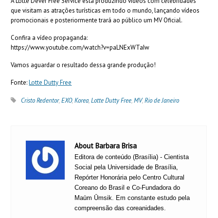
A Lotte Dever Free Service está produzindo vídeos com celebridades
que visitam as atrações turísticas em todo o mundo, lançando vídeos
promocionais e posteriormente trará ao público um MV Oficial.
Confira a vídeo propaganda:
https://www.youtube.com/watch?v=paLNExWTaIw
Vamos aguardar o resultado dessa grande produção!
Fonte:
Lotte Dutty Free
Cristo Redentor
,
EXO
,
Korea
,
Lotte Dutty Free
,
MV
,
Rio de Janeiro
About Barbara Brisa
Editora de conteúdo (Brasília) - Cientista
Social pela Universidade de Brasília,
Repórter Honorária pelo Centro Cultural
Coreano do Brasil e Co-Fundadora do
Maūm Ūmsik. Em constante estudo pela
compreensão das coreanidades.