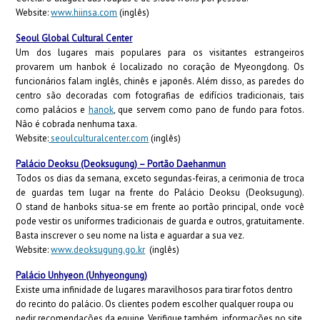
Website:
www.hiinsa.com
(inglês)
Seoul Global Cultural Center
Um dos lugares mais populares para os visitantes estrangeiros
provarem um hanbok é localizado no coração de Myeongdong. Os
funcionários falam inglês, chinês e japonês. Além disso, as paredes do
centro são decoradas com fotografias de edifícios tradicionais, tais
como palácios e
hanok
, que servem como pano de fundo para fotos.
Não é cobrada nenhuma taxa.
Website:
seoulculturalcenter.com
(inglês)
Palácio Deoksu (Deoksugung) – Portão Daehanmun
Todos os dias da semana, exceto segundas-feiras, a cerimonia de troca
de guardas tem lugar na frente do Palácio Deoksu (Deoksugung).
O stand de hanboks situa-se em frente ao portão principal, onde você
pode vestir os uniformes tradicionais de guarda e outros, gratuitamente.
Basta inscrever o seu nome na lista e aguardar a sua vez.
Website:
www.deoksugung.go.kr
(inglês)
Palácio Unhyeon (Unhyeongung)
Existe uma infinidade de lugares maravilhosos para tirar fotos dentro
do recinto do palácio. Os clientes podem escolher qualquer roupa ou
pedir recomendações da equipe. Verifique também informações no site