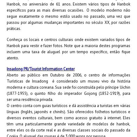
Hanbok,
no aniversário de 61 anos. Existem vários tipos de Hanbok
específicos para as mais diversas ocasiões. O modelo moderno não
segue exatamente o mesmo estilo usado no passado, uma vez que
passou por algumas mudanças importantes no século XX, por razões
práticas.
Conheça os locais e centros culturais onde existem variados tipos de
Hanbok para vestir e fazer fotos. Note que a maioria destes programas
incluem uma taxa de aluguel por um tempo específico, então fique
atento.
Insadong PR/Tourist Information Center
Aberto ao público em Outubro de 2006, o centro de informações
Turísticas de Insadong é considerado um museu vivo da história
moderna e cultura coreana. Sua sede foi construída pelo príncipe Uichin
(1877-1955), o quinto filho do imperador Gojong (1852-1919), para
ser uma residência privada.
O centro conta com guias turísticos e dá assistência a turistas em várias
línguas (Inglês, japonês e chinês). São oferecidos folhetos turísticos e
diversos eventos culturais, bem como acesso gratuito à internet. Eles
têm uma particularmente grande variedade de modelos de hanbok,
entre eles os da corte real e as diversas classes sociais do passado da
Coréia. O aluguel das roupas é de 3.000 wons por pessoa.