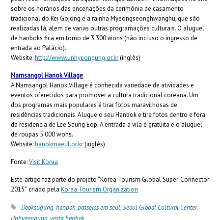
sobre os horários das encenações da cerimônia de casamento
tradicional do Rei Gojong e a rainha Myeongseonghwanghu, que são
realizadas lá, alem de varias outras programações culturais. O aluguel
de hanboks fica em torno de 3.300 wons (não incluso o ingresso de
entrada ao Palácio).
Website:
http://www.unhyeongung.or.kr
(inglês)
Namsangol Hanok Village
A Namsangol Hanok Village é conhecida variedade de atividades e
eventos oferecidos para promover a cultura tradicional coreana. Um
dos programas mais populares é tirar fotos maravilhosas de
residências tradicionais. Alugue o seu Hanbok e tire fotos dentro e fora
da residencia de Lee Seung Eop. A entrada a vila é gratuita e o aluguel
de roupas 5.000 wons.
Website
:
hanokmaeul.or.kr
(inglês)
Fonte:
Visit Korea
Este artigo faz parte do projeto “Korea Tourism Global Super Connector
2015″ criado pela
Korea Tourism Organization
Deoksugung
,
hanbok
,
passeios em seul
,
Seoul Global Cultural Center
,
Unhyeongung
,
vestir hanbok