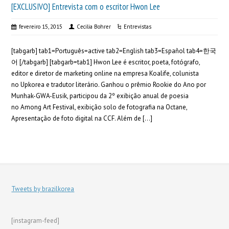
[EXCLUSIVO] Entrevista com o escritor Hwon Lee
fevereiro 15, 2015
Cecilia Bohrer
Entrevistas
[tabgarb] tab1=Português=active tab2=English tab3=Español tab4=한국
어 [/tabgarb] [tabgarb=tab1] Hwon Lee é escritor, poeta, fotógrafo,
editor e diretor de marketing online na empresa Koalife, colunista
no Upkorea e tradutor literário. Ganhou o prêmio Rookie do Ano por
Munhak-GWA-Eusik, participou da 2º exibição anual de poesia
no Among Art Festival, exibição solo de fotografia na Octane,
Apresentação de foto digital na CCF. Além de […]
Tweets by brazilkorea
[instagram-feed]