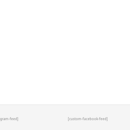
agram-feed]
[custom-facebook-feed]