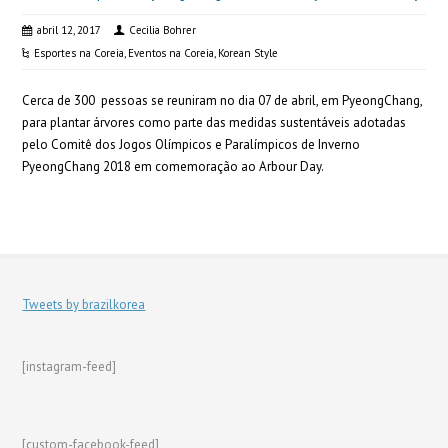
abril 12, 2017
Cecilia Bohrer
Esportes na Coreia
,
Eventos na Coreia
,
Korean Style
Cerca de 300 pessoas se reuniram no dia 07 de abril, em PyeongChang,
para plantar árvores como parte das medidas sustentáveis adotadas
pelo Comitê dos Jogos Olímpicos e Paralímpicos de Inverno
PyeongChang 2018 em comemoração ao Arbour Day.
Tweets by brazilkorea
[instagram-feed]
[custom-facebook-feed]