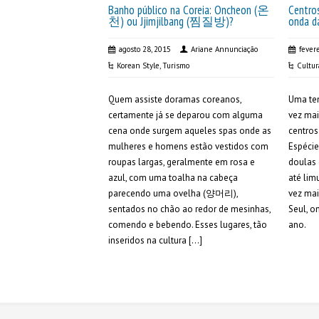
Banho público na Coreia: Oncheon (온
Centro
천) ou Jjimjilbang (찜질방)?
onda d
agosto 28, 2015
Ariane Annunciação
fever
Korean Style
,
Turismo
Cultur
Quem assiste doramas coreanos,
Uma te
certamente já se deparou com alguma
vez mai
cena onde surgem aqueles spas onde as
centro
mulheres e homens estão vestidos com
Espécie
roupas largas, geralmente em rosa e
doulas 
azul, com uma toalha na cabeça
até lim
parecendo uma ovelha (양머리),
vez ma
sentados no chão ao redor de mesinhas,
Seul, o
comendo e bebendo. Esses lugares, tão
ano.
inseridos na cultura […]