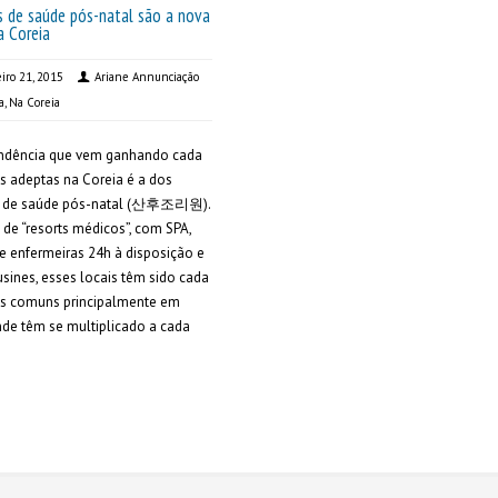
s de saúde pós-natal são a nova
a Coreia
eiro 21, 2015
Ariane Annunciação
a
,
Na Coreia
ndência que vem ganhando cada
s adeptas na Coreia é a dos
s de saúde pós-natal (산후조리원).
 de “resorts médicos”, com SPA,
e enfermeiras 24h à disposição e
usines, esses locais têm sido cada
is comuns principalmente em
nde têm se multiplicado a cada