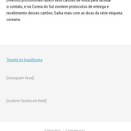
Diversos profissionais fazem seus cartões de visita para facilitar
o contato, e na Coreia do Sul existem protocolos de entrega e
recebimento desses cartões. Saiba mais com as dicas da série etiqueta
coreana.
Tweets by brazilkorea
[instagram-feed]
[custom-facebook-feed]
Sobre Nós
Contate-nos