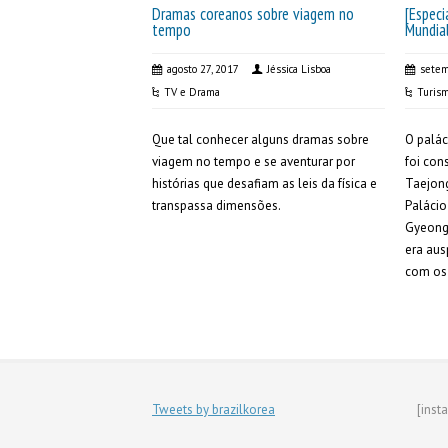
Dramas coreanos sobre viagem no
[Especi
tempo
Mundia
agosto 27, 2017
Jéssica Lisboa
setem
TV e Drama
Turis
Que tal conhecer alguns dramas sobre
O palá
viagem no tempo e se aventurar por
foi con
histórias que desafiam as leis da física e
Taejong
transpassa dimensões.
Palácio
Gyeongb
era aus
com os 
Tweets by brazilkorea
[inst