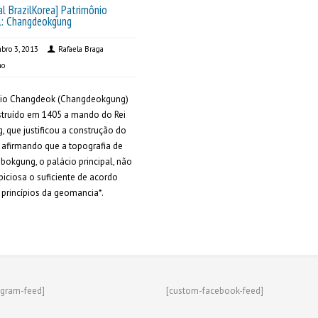
al BrazilKorea] Patrimônio
l: Changdeokgung
bro 3, 2013
Rafaela Braga
mo
cio Changdeok (Changdeokgung)
struído em 1405 a mando do Rei
, que justificou a construção do
 afirmando que a topografia de
okgung, o palácio principal, não
piciosa o suficiente de acordo
princípios da geomancia*.
agram-feed]
[custom-facebook-feed]