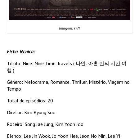
Imagem: tvN
Ficha Técnica:
Título: Nine: Nine Time Travels ( 나인: 아홉 번의 시간 여
행 )
Gênero: Melodrama, Romance, Thriller, Mistério, Viagem no
Tempo
Total de episódios: 20
Diretor: Kim Byung Soo
Roteiro: Song Jae Jung, Kim Yoon Joo
Elenco: Lee Jin Wook, Jo Yoon Hee, Jeon No Min, Lee Yi