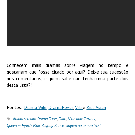
Conhecem mais dramas sobre viagem no tempo e
gostariam que fosse citado por aqui? Deixe sua sugestão
nos comentários, e quem sabe não tenha uma parte dois
desta lista?!
Fontes:
Drama Wiki,
DramaFever
,
Viki
e
Kiss Asian
drama coreano
,
Drama Fever
,
Faith
,
Nine time Travels
,
Queen in Hyun’s Man
,
Rooftop Prince
,
viagem no tempo
,
VIKI