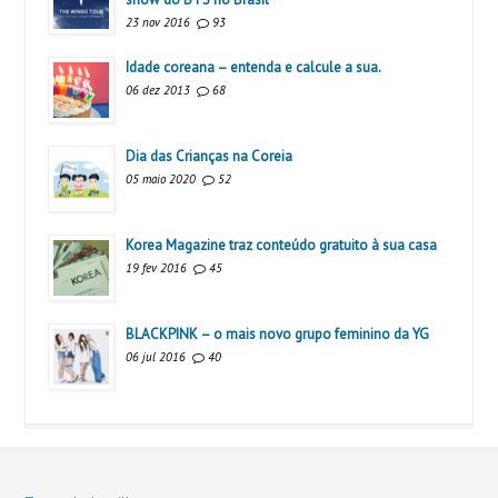
23 nov 2016
93
Idade coreana – entenda e calcule a sua.
06 dez 2013
68
Dia das Crianças na Coreia
05 maio 2020
52
Korea Magazine traz conteúdo gratuito à sua casa
19 fev 2016
45
BLACKPINK – o mais novo grupo feminino da YG
06 jul 2016
40