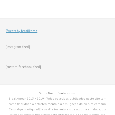
Tweets by brazilkorea
[instagram-feed]
[custom-facebook-feed]
Sobre Nós
Contate-nos
BrazilKorea - 2013 • 2019 - Todos os artigos publicados neste site tem
como finalidade o entretenimento e a divulgação da cultura coreana.
Caso algum artigo inflija os direitos autorais de alguma entidade, por
favor nos contate imediatamente. BrazilKorea, o site mais completo