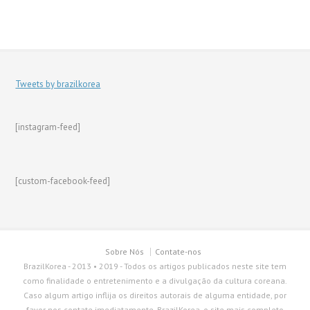
Tweets by brazilkorea
[instagram-feed]
[custom-facebook-feed]
Sobre Nós
Contate-nos
BrazilKorea - 2013 • 2019 - Todos os artigos publicados neste site tem
como finalidade o entretenimento e a divulgação da cultura coreana.
Caso algum artigo inflija os direitos autorais de alguma entidade, por
favor nos contate imediatamente. BrazilKorea, o site mais completo