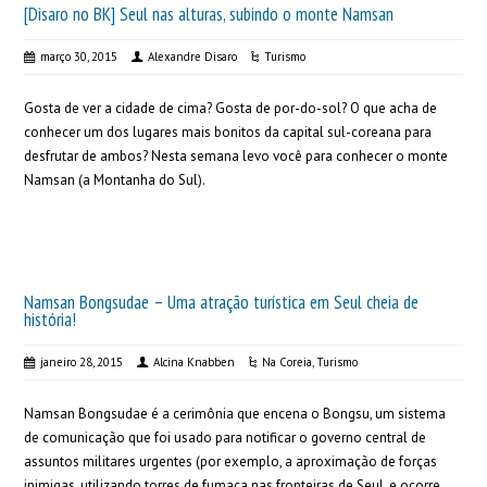
[Disaro no BK] Seul nas alturas, subindo o monte Namsan
março 30, 2015
Alexandre Disaro
Turismo
Gosta de ver a cidade de cima? Gosta de por-do-sol? O que acha de
conhecer um dos lugares mais bonitos da capital sul-coreana para
desfrutar de ambos? Nesta semana levo você para conhecer o monte
Namsan (a Montanha do Sul).
Namsan Bongsudae – Uma atração turística em Seul cheia de
história!
janeiro 28, 2015
Alcina Knabben
Na Coreia
,
Turismo
Namsan Bongsudae é a cerimônia que encena o Bongsu, um sistema
de comunicação que foi usado para notificar o governo central de
assuntos militares urgentes (por exemplo, a aproximação de forças
inimigas, utilizando torres de fumaça nas fronteiras de Seul, e ocorre