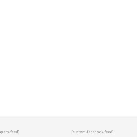
agram-feed]
[custom-facebook-feed]